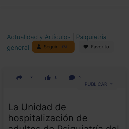
Actualidad y Artículos
|
Psiquiatría
Seguir
general
Favorito
173
3
2
PUBLICAR
La Unidad de
hospitalización de
adultos de Psiquiatría del