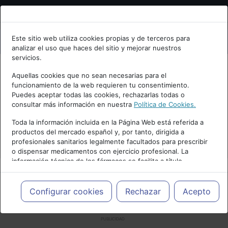
Bienvenid@ a psiquiatria.com
Este sitio web utiliza cookies propias y de terceros para
analizar el uso que haces del sitio y mejorar nuestros
Escribe tu Email
servicios.
Aquellas cookies que no sean necesarias para el
funcionamiento de la web requieren tu consentimiento.
Accede o regístrate con tu email.
Puedes aceptar todas las cookies, rechazarlas todas o
consultar más información en nuestra
Política de Cookies.
Toda la información incluida en la Página Web está referida a
productos del mercado español y, por tanto, dirigida a
Cancelar
profesionales sanitarios legalmente facultados para prescribir
o dispensar medicamentos con ejercicio profesional. La
información técnica de los fármacos se facilita a título
meramente informativo, siendo responsabilidad de los
profesionales facultados prescribir medicamentos y decidir, en
cada caso concreto, el tratamiento más adecuado a las
Configurar cookies
Rechazar
Acepto
necesidades del paciente.
PUBLICIDAD