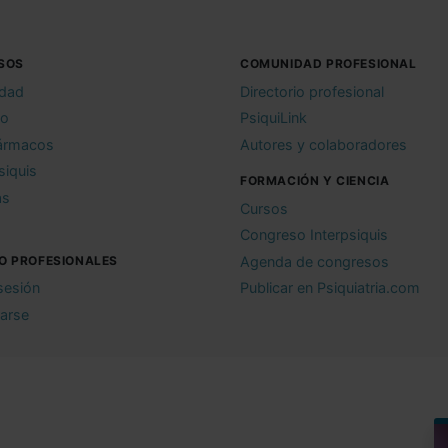
SOS
COMUNIDAD PROFESIONAL
idad
Directorio profesional
io
PsiquiLink
ármacos
Autores y colaboradores
siquis
FORMACIÓN Y CIENCIA
as
Cursos
Congreso Interpsiquis
O PROFESIONALES
Agenda de congresos
 sesión
Publicar en Psiquiatria.com
rarse