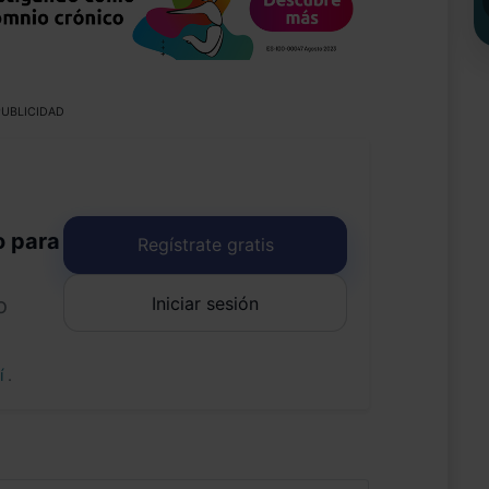
UBLICIDAD
o para
Regístrate gratis
Iniciar sesión
o
uí
.