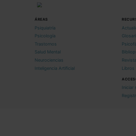
ÁREAS
RECUR
Psiquiatría
Actual
Psicología
Glosar
Trastornos
Psicof
Salud Mental
Bibliop
Neurociencias
Revist
Inteligencia Artificial
Libros
ACCES
Iniciar
Regist