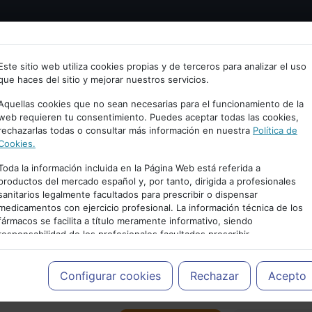
Bienvenid@ a psiquiatria.com
tría
Psicología
Neurociencia
Bienestar
Congreso
Este sitio web utiliza cookies propias y de terceros para analizar el uso
que haces del sitio y mejorar nuestros servicios.
scribe tu Email
Aquellas cookies que no sean necesarias para el funcionamiento de la
web requieren tu consentimiento. Puedes aceptar todas las cookies,
rechazarlas todas o consultar más información en nuestra
Política de
ccede o regístrate con tu email.
Cookies.
Toda la información incluida en la Página Web está referida a
productos del mercado español y, por tanto, dirigida a profesionales
sanitarios legalmente facultados para prescribir o dispensar
Cancelar
medicamentos con ejercicio profesional. La información técnica de los
PUBLICIDAD
fármacos se facilita a título meramente informativo, siendo
responsabilidad de los profesionales facultados prescribir
medicamentos y decidir, en cada caso concreto, el tratamiento más
adecuado a las necesidades del paciente.
Configurar cookies
Rechazar
Acepto