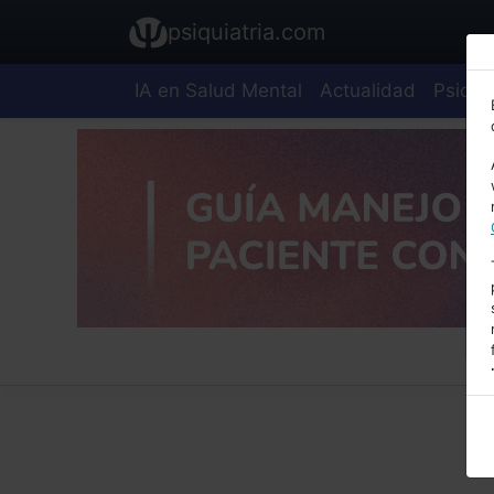
psiquiatria.com
IA en Salud Mental
Actualidad
Psiquia
E
A