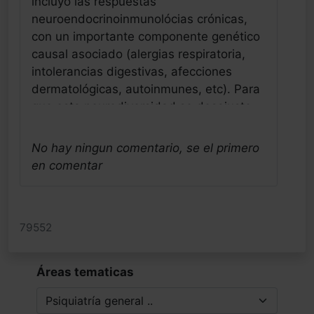
incluyo las respuestas
neuroendocrinoinmunolócias crónicas,
con un importante componente genético
causal asociado (alergias respiratoria,
intolerancias digestivas, afecciones
dermatológicas, autoinmunes, etc). Para
que esta neurodiversidad se desajuste
precozmente en su interacción
ambiental, por estímulos biologicos,
No hay ningun comentario, se el primero
psicológicos y sociales, que funcionarían
en comentar
como estresores, como ha podido ocurrir
frecuentemente en sus progenitores, es
necesaria la presencia de esta diferencia
79552
genética mas vulnerable, sensible e
hiperreactiva, provocando respuestas
desajustadas y diagnósticos crónicos.
Áreas tematicas
Ante estos comportamientos y
respuestas somáticas crónicas, los