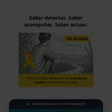
fármacos y terapias son siempre
sintomáticas o de parcheo. Lo
fundamental es entender el proceso en
el niño, desde su base genética
vulnerable, bajo el efecto de los
estresores ambientales sistémicos
(familiares y sociales) que habría evitar o
reducir. Saludos alegres del neandertal
hiperactivo de Sevilla
Jose Luis Frias Pulido
Médico - España
Fecha: 13/05/2026
VADEMÉCUM DE PSICOFÁRMACOS