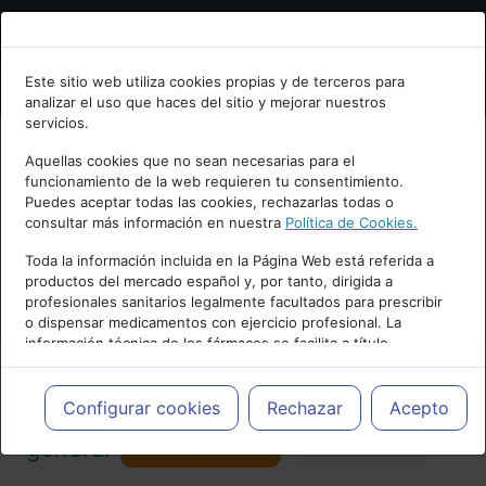
Bienvenid@ a psiquiatria.com
Este sitio web utiliza cookies propias y de terceros para
analizar el uso que haces del sitio y mejorar nuestros
Escribe tu Email
servicios.
Aquellas cookies que no sean necesarias para el
funcionamiento de la web requieren tu consentimiento.
Accede o regístrate con tu email.
Puedes aceptar todas las cookies, rechazarlas todas o
consultar más información en nuestra
Política de Cookies.
PUBLICIDAD
Toda la información incluida en la Página Web está referida a
productos del mercado español y, por tanto, dirigida a
Cancelar
profesionales sanitarios legalmente facultados para prescribir
o dispensar medicamentos con ejercicio profesional. La
información técnica de los fármacos se facilita a título
meramente informativo, siendo responsabilidad de los
profesionales facultados prescribir medicamentos y decidir, en
Actualidad y Artículos
|
Psiquiatría
cada caso concreto, el tratamiento más adecuado a las
Configurar cookies
Rechazar
Acepto
necesidades del paciente.
Seguir
general
Favorito
173