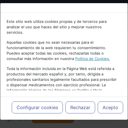
Bienvenid@ a psiquiatria.com
Este sitio web utiliza cookies propias y de terceros para
analizar el uso que haces del sitio y mejorar nuestros
Escribe tu Email
servicios.
Aquellas cookies que no sean necesarias para el
funcionamiento de la web requieren tu consentimiento.
Accede o regístrate con tu email.
Puedes aceptar todas las cookies, rechazarlas todas o
consultar más información en nuestra
Política de Cookies.
PUBLICIDAD
Toda la información incluida en la Página Web está referida a
productos del mercado español y, por tanto, dirigida a
Cancelar
profesionales sanitarios legalmente facultados para prescribir
o dispensar medicamentos con ejercicio profesional. La
información técnica de los fármacos se facilita a título
meramente informativo, siendo responsabilidad de los
profesionales facultados prescribir medicamentos y decidir, en
Actualidad y Artículos
|
Psiquiatría
cada caso concreto, el tratamiento más adecuado a las
Configurar cookies
Rechazar
Acepto
necesidades del paciente.
Seguir
general
Favorito
173