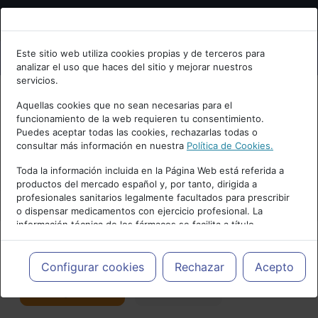
Bienvenid@ a psiquiatria.com
Este sitio web utiliza cookies propias y de terceros para
analizar el uso que haces del sitio y mejorar nuestros
Escribe tu Email
servicios.
Aquellas cookies que no sean necesarias para el
funcionamiento de la web requieren tu consentimiento.
Accede o regístrate con tu email.
Puedes aceptar todas las cookies, rechazarlas todas o
consultar más información en nuestra
Política de Cookies.
PUBLICIDAD
Toda la información incluida en la Página Web está referida a
productos del mercado español y, por tanto, dirigida a
Cancelar
profesionales sanitarios legalmente facultados para prescribir
o dispensar medicamentos con ejercicio profesional. La
información técnica de los fármacos se facilita a título
meramente informativo, siendo responsabilidad de los
profesionales facultados prescribir medicamentos y decidir, en
Actualidad y Artículos
|
Salud mental
cada caso concreto, el tratamiento más adecuado a las
Configurar cookies
Rechazar
Acepto
necesidades del paciente.
Seguir
Favorito
176