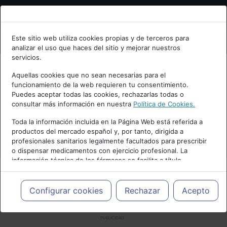
Bienvenid@ a psiquiatria.com
Este sitio web utiliza cookies propias y de terceros para
analizar el uso que haces del sitio y mejorar nuestros
Escribe tu Email
servicios.
Aquellas cookies que no sean necesarias para el
funcionamiento de la web requieren tu consentimiento.
Accede o regístrate con tu email.
Puedes aceptar todas las cookies, rechazarlas todas o
consultar más información en nuestra
Política de Cookies.
Toda la información incluida en la Página Web está referida a
productos del mercado español y, por tanto, dirigida a
Cancelar
profesionales sanitarios legalmente facultados para prescribir
o dispensar medicamentos con ejercicio profesional. La
información técnica de los fármacos se facilita a título
meramente informativo, siendo responsabilidad de los
profesionales facultados prescribir medicamentos y decidir, en
cada caso concreto, el tratamiento más adecuado a las
Configurar cookies
Rechazar
Acepto
necesidades del paciente.
PUBLICIDAD