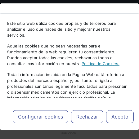
Bienvenid@ a psiquiatria.com
Este sitio web utiliza cookies propias y de terceros para
analizar el uso que haces del sitio y mejorar nuestros
Escribe tu Email
servicios.
Aquellas cookies que no sean necesarias para el
funcionamiento de la web requieren tu consentimiento.
Accede o regístrate con tu email.
Puedes aceptar todas las cookies, rechazarlas todas o
consultar más información en nuestra
Política de Cookies.
Toda la información incluida en la Página Web está referida a
productos del mercado español y, por tanto, dirigida a
Cancelar
profesionales sanitarios legalmente facultados para prescribir
o dispensar medicamentos con ejercicio profesional. La
información técnica de los fármacos se facilita a título
meramente informativo, siendo responsabilidad de los
profesionales facultados prescribir medicamentos y decidir, en
cada caso concreto, el tratamiento más adecuado a las
Configurar cookies
Rechazar
Acepto
necesidades del paciente.
PUBLICIDAD