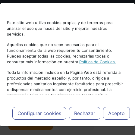
Bienvenid@ a psiquiatria.com
Este sitio web utiliza cookies propias y de terceros para
analizar el uso que haces del sitio y mejorar nuestros
Escribe tu Email
servicios.
Aquellas cookies que no sean necesarias para el
funcionamiento de la web requieren tu consentimiento.
Accede o regístrate con tu email.
Puedes aceptar todas las cookies, rechazarlas todas o
consultar más información en nuestra
Política de Cookies.
PUBLICIDAD
Toda la información incluida en la Página Web está referida a
productos del mercado español y, por tanto, dirigida a
Cancelar
profesionales sanitarios legalmente facultados para prescribir
o dispensar medicamentos con ejercicio profesional. La
información técnica de los fármacos se facilita a título
meramente informativo, siendo responsabilidad de los
profesionales facultados prescribir medicamentos y decidir, en
Actualidad y Artículos
|
Salud mental
cada caso concreto, el tratamiento más adecuado a las
Configurar cookies
Rechazar
Acepto
necesidades del paciente.
Seguir
Favorito
176