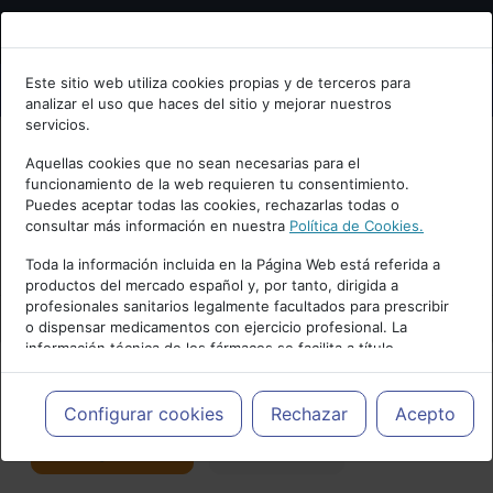
Bienvenid@ a psiquiatria.com
Este sitio web utiliza cookies propias y de terceros para
analizar el uso que haces del sitio y mejorar nuestros
Escribe tu Email
servicios.
Aquellas cookies que no sean necesarias para el
funcionamiento de la web requieren tu consentimiento.
Accede o regístrate con tu email.
Puedes aceptar todas las cookies, rechazarlas todas o
consultar más información en nuestra
Política de Cookies.
PUBLICIDAD
Toda la información incluida en la Página Web está referida a
productos del mercado español y, por tanto, dirigida a
Cancelar
profesionales sanitarios legalmente facultados para prescribir
o dispensar medicamentos con ejercicio profesional. La
información técnica de los fármacos se facilita a título
meramente informativo, siendo responsabilidad de los
profesionales facultados prescribir medicamentos y decidir, en
Actualidad y Artículos
|
Salud mental
cada caso concreto, el tratamiento más adecuado a las
Configurar cookies
Rechazar
Acepto
necesidades del paciente.
Seguir
Favorito
176