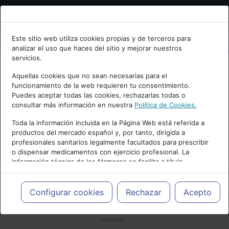
Bienvenid@ a psiquiatria.com
Este sitio web utiliza cookies propias y de terceros para
analizar el uso que haces del sitio y mejorar nuestros
Escribe tu Email
servicios.
Aquellas cookies que no sean necesarias para el
funcionamiento de la web requieren tu consentimiento.
Accede o regístrate con tu email.
Puedes aceptar todas las cookies, rechazarlas todas o
consultar más información en nuestra
Política de Cookies.
Toda la información incluida en la Página Web está referida a
productos del mercado español y, por tanto, dirigida a
Cancelar
profesionales sanitarios legalmente facultados para prescribir
o dispensar medicamentos con ejercicio profesional. La
información técnica de los fármacos se facilita a título
meramente informativo, siendo responsabilidad de los
profesionales facultados prescribir medicamentos y decidir, en
cada caso concreto, el tratamiento más adecuado a las
Configurar cookies
Rechazar
Acepto
necesidades del paciente.
PUBLICIDAD