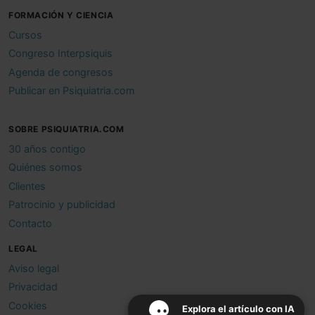
FORMACIÓN Y CIENCIA
Cursos
Congreso Interpsiquis
Agenda de congresos
Publicar en Psiquiatria.com
SOBRE PSIQUIATRIA.COM
30 años contigo
Quiénes somos
Clientes
Patrocinio y publicidad
Contacto
LEGAL
Aviso legal
Privacidad
Cookies
Explora el artículo con IA