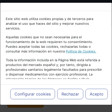
Bienvenid@ a psiquiatria.com
Este sitio web utiliza cookies propias y de terceros para
analizar el uso que haces del sitio y mejorar nuestros
Escribe tu Email
servicios.
Aquellas cookies que no sean necesarias para el
funcionamiento de la web requieren tu consentimiento.
Accede o regístrate con tu email.
Puedes aceptar todas las cookies, rechazarlas todas o
consultar más información en nuestra
Política de Cookies.
PUBLICIDAD
Toda la información incluida en la Página Web está referida a
productos del mercado español y, por tanto, dirigida a
Cancelar
profesionales sanitarios legalmente facultados para prescribir
o dispensar medicamentos con ejercicio profesional. La
información técnica de los fármacos se facilita a título
meramente informativo, siendo responsabilidad de los
profesionales facultados prescribir medicamentos y decidir, en
Actualidad y Artículos
|
Salud mental
cada caso concreto, el tratamiento más adecuado a las
Configurar cookies
Rechazar
Acepto
necesidades del paciente.
Seguir
Favorito
176