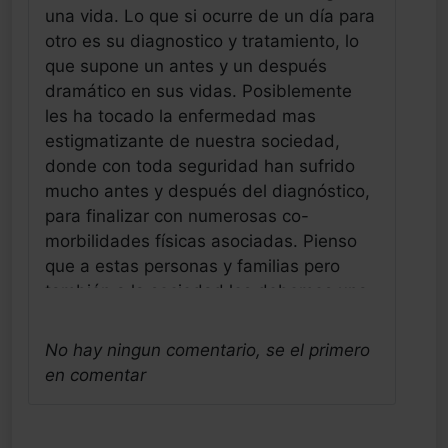
una vida. Lo que si ocurre de un día para
otro es su diagnostico y tratamiento, lo
que supone un antes y un después
dramático en sus vidas. Posiblemente
les ha tocado la enfermedad mas
estigmatizante de nuestra sociedad,
donde con toda seguridad han sufrido
mucho antes y después del diagnóstico,
para finalizar con numerosas co-
morbilidades físicas asociadas. Pienso
que a estas personas y familias pero
también a la sociedad les debemos una
hipótesis mas comprensiva y humana de
lo ocurrido en sus vidas y con unos
No hay ningun comentario, se el primero
fármacos que interrumpen tan
en comentar
intensamente sus naturalezas y sus
vidas a este ese momento. Aunque las
terapias farmacológicas actuales son