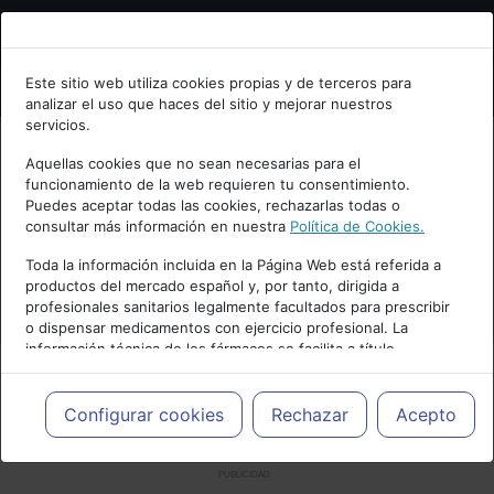
Bienvenid@ a psiquiatria.com
Este sitio web utiliza cookies propias y de terceros para
analizar el uso que haces del sitio y mejorar nuestros
Escribe tu Email
servicios.
Aquellas cookies que no sean necesarias para el
funcionamiento de la web requieren tu consentimiento.
Accede o regístrate con tu email.
Puedes aceptar todas las cookies, rechazarlas todas o
consultar más información en nuestra
Política de Cookies.
Toda la información incluida en la Página Web está referida a
productos del mercado español y, por tanto, dirigida a
Cancelar
profesionales sanitarios legalmente facultados para prescribir
o dispensar medicamentos con ejercicio profesional. La
información técnica de los fármacos se facilita a título
meramente informativo, siendo responsabilidad de los
profesionales facultados prescribir medicamentos y decidir, en
cada caso concreto, el tratamiento más adecuado a las
Configurar cookies
Rechazar
Acepto
necesidades del paciente.
PUBLICIDAD