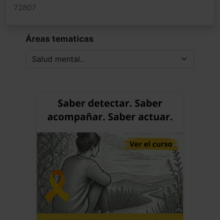
72807
solo un parcheo crónico, con numerosos
efectos secundarios, debemos continuar
avanzando en ese parcheo y en la
Áreas tematicas
reducción del daño sobrevenido del
mismo. Mejorar su salud física, solo
podrá ser exitosa si va asociada a la
alegría y calma de su ejecución e
integración en sus vidas. Saludos alegres
del neandertal hiperactivo de Sevilla
Jose Luis Frias Pulido
Médico - España
Fecha: 22/01/2024