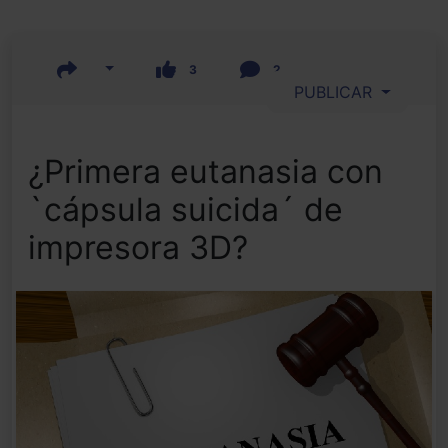
3
2
PUBLICAR
¿Primera eutanasia con
`cápsula suicida´ de
impresora 3D?