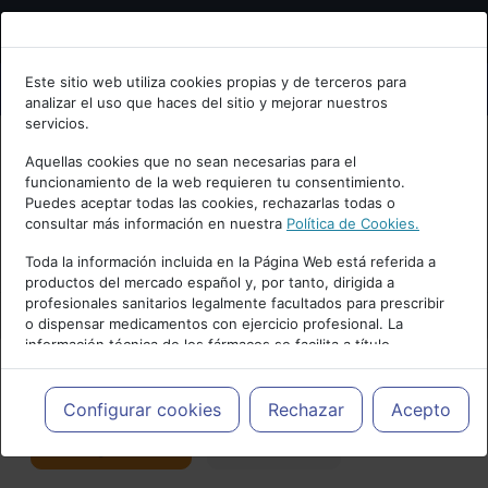
Bienvenid@ a psiquiatria.com
Este sitio web utiliza cookies propias y de terceros para
analizar el uso que haces del sitio y mejorar nuestros
Escribe tu Email
servicios.
Aquellas cookies que no sean necesarias para el
funcionamiento de la web requieren tu consentimiento.
Accede o regístrate con tu email.
Puedes aceptar todas las cookies, rechazarlas todas o
consultar más información en nuestra
Política de Cookies.
PUBLICIDAD
Toda la información incluida en la Página Web está referida a
productos del mercado español y, por tanto, dirigida a
Cancelar
profesionales sanitarios legalmente facultados para prescribir
o dispensar medicamentos con ejercicio profesional. La
información técnica de los fármacos se facilita a título
meramente informativo, siendo responsabilidad de los
profesionales facultados prescribir medicamentos y decidir, en
Actualidad y Artículos
|
Salud mental
cada caso concreto, el tratamiento más adecuado a las
Configurar cookies
Rechazar
Acepto
necesidades del paciente.
Seguir
Favorito
176