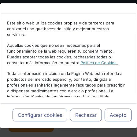
Bienvenid@ a psiquiatria.com
Este sitio web utiliza cookies propias y de terceros para
analizar el uso que haces del sitio y mejorar nuestros
Escribe tu Email
servicios.
Aquellas cookies que no sean necesarias para el
funcionamiento de la web requieren tu consentimiento.
Accede o regístrate con tu email.
Puedes aceptar todas las cookies, rechazarlas todas o
consultar más información en nuestra
Política de Cookies.
PUBLICIDAD
Toda la información incluida en la Página Web está referida a
productos del mercado español y, por tanto, dirigida a
Cancelar
profesionales sanitarios legalmente facultados para prescribir
o dispensar medicamentos con ejercicio profesional. La
información técnica de los fármacos se facilita a título
meramente informativo, siendo responsabilidad de los
profesionales facultados prescribir medicamentos y decidir, en
Actualidad y Artículos
|
Salud mental
cada caso concreto, el tratamiento más adecuado a las
Configurar cookies
Rechazar
Acepto
necesidades del paciente.
Seguir
Favorito
176