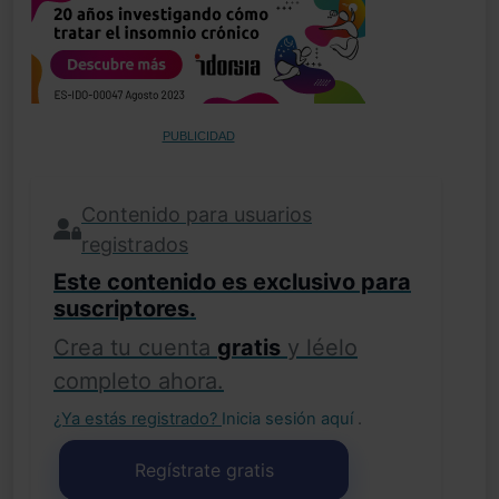
PUBLICIDAD
Contenido para usuarios
registrados
Este contenido es exclusivo para
suscriptores.
Crea tu cuenta
gratis
y léelo
completo ahora.
¿Ya estás registrado?
Inicia sesión aquí
.
Regístrate gratis