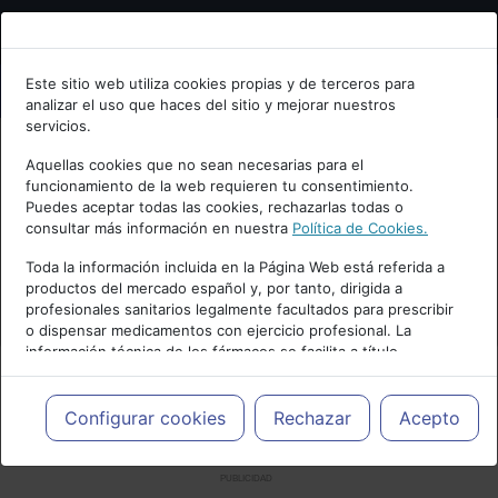
Bienvenid@ a psiquiatria.com
Este sitio web utiliza cookies propias y de terceros para
analizar el uso que haces del sitio y mejorar nuestros
Escribe tu Email
servicios.
Aquellas cookies que no sean necesarias para el
funcionamiento de la web requieren tu consentimiento.
Accede o regístrate con tu email.
Puedes aceptar todas las cookies, rechazarlas todas o
consultar más información en nuestra
Política de Cookies.
Toda la información incluida en la Página Web está referida a
productos del mercado español y, por tanto, dirigida a
Cancelar
profesionales sanitarios legalmente facultados para prescribir
o dispensar medicamentos con ejercicio profesional. La
información técnica de los fármacos se facilita a título
meramente informativo, siendo responsabilidad de los
profesionales facultados prescribir medicamentos y decidir, en
cada caso concreto, el tratamiento más adecuado a las
Configurar cookies
Rechazar
Acepto
necesidades del paciente.
PUBLICIDAD