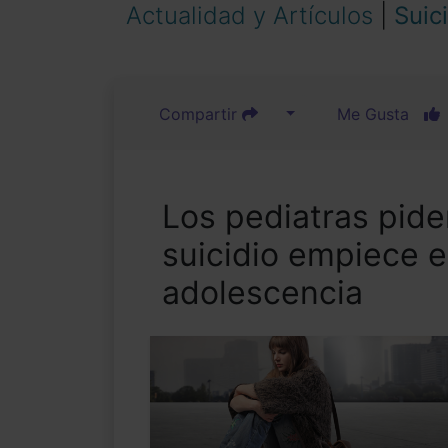
Actualidad y Artículos
|
Suic
Compartir
Me Gusta
Los pediatras pide
suicidio empiece en
adolescencia