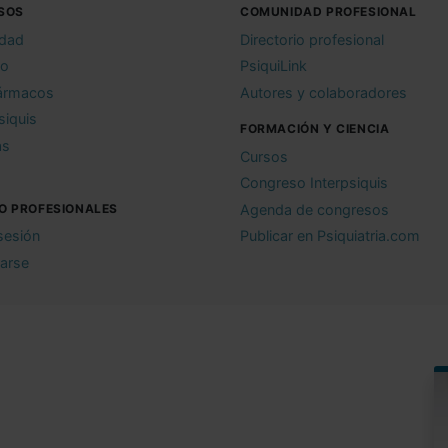
SOS
COMUNIDAD PROFESIONAL
idad
Directorio profesional
io
PsiquiLink
ármacos
Autores y colaboradores
siquis
FORMACIÓN Y CIENCIA
as
Cursos
Congreso Interpsiquis
O PROFESIONALES
Agenda de congresos
 sesión
Publicar en Psiquiatria.com
rarse