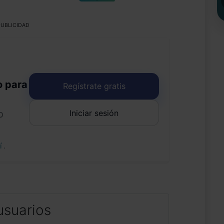
UBLICIDAD
o para
Regístrate gratis
Iniciar sesión
o
uí
.
usuarios