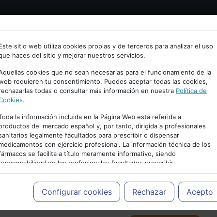
Bienvenid@ a psiquiatria.com
tría
Psicología
Neurociencia
Bienestar
Congreso
Este sitio web utiliza cookies propias y de terceros para analizar el uso
que haces del sitio y mejorar nuestros servicios.
scribe tu Email
Aquellas cookies que no sean necesarias para el funcionamiento de la
web requieren tu consentimiento. Puedes aceptar todas las cookies,
rechazarlas todas o consultar más información en nuestra
Política de
ccede o regístrate con tu email.
Cookies.
Toda la información incluida en la Página Web está referida a
productos del mercado español y, por tanto, dirigida a profesionales
sanitarios legalmente facultados para prescribir o dispensar
Cancelar
medicamentos con ejercicio profesional. La información técnica de los
PUBLICIDAD
fármacos se facilita a título meramente informativo, siendo
responsabilidad de los profesionales facultados prescribir
medicamentos y decidir, en cada caso concreto, el tratamiento más
adecuado a las necesidades del paciente.
Configurar cookies
Rechazar
Acepto