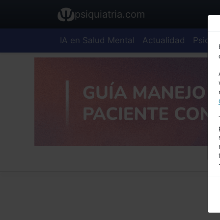
psiquiatria.com
IA en Salud Mental
Actualidad
Psiquia
E
A