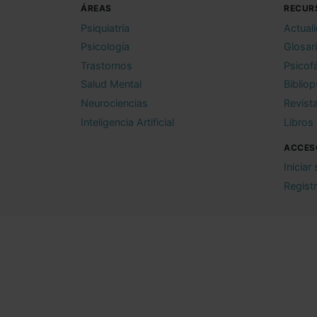
ÁREAS
RECUR
Psiquiatría
Actual
Psicología
Glosar
Trastornos
Psicof
Salud Mental
Bibliop
Neurociencias
Revist
Inteligencia Artificial
Libros
ACCES
Iniciar
Regist