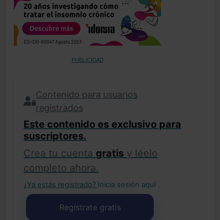
PUBLICIDAD
Contenido para usuarios
registrados
Este contenido es exclusivo para
suscriptores.
Crea tu cuenta
gratis
y léelo
completo ahora.
¿Ya estás registrado?
Inicia sesión aquí
.
Regístrate gratis