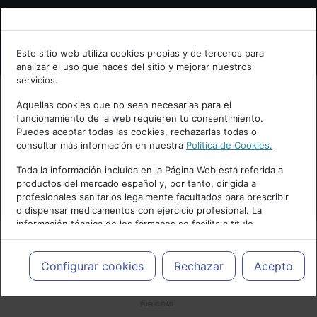
Bienvenid@ a psiquiatria.com
Este sitio web utiliza cookies propias y de terceros para
analizar el uso que haces del sitio y mejorar nuestros
Escribe tu Email
servicios.
Aquellas cookies que no sean necesarias para el
funcionamiento de la web requieren tu consentimiento.
Accede o regístrate con tu email.
Puedes aceptar todas las cookies, rechazarlas todas o
consultar más información en nuestra
Política de Cookies.
Toda la información incluida en la Página Web está referida a
productos del mercado español y, por tanto, dirigida a
Cancelar
profesionales sanitarios legalmente facultados para prescribir
o dispensar medicamentos con ejercicio profesional. La
información técnica de los fármacos se facilita a título
meramente informativo, siendo responsabilidad de los
profesionales facultados prescribir medicamentos y decidir, en
cada caso concreto, el tratamiento más adecuado a las
Configurar cookies
Rechazar
Acepto
necesidades del paciente.
PUBLICIDAD