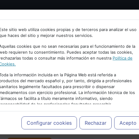
Bienvenid@ a psiquiatria.com
tría
Psicología
Neurociencia
Bienestar
Congreso
Este sitio web utiliza cookies propias y de terceros para analizar el uso
que haces del sitio y mejorar nuestros servicios.
scribe tu Email
Aquellas cookies que no sean necesarias para el funcionamiento de la
web requieren tu consentimiento. Puedes aceptar todas las cookies,
rechazarlas todas o consultar más información en nuestra
Política de
ccede o regístrate con tu email.
Cookies.
Toda la información incluida en la Página Web está referida a
productos del mercado español y, por tanto, dirigida a profesionales
sanitarios legalmente facultados para prescribir o dispensar
Cancelar
medicamentos con ejercicio profesional. La información técnica de los
PUBLICIDAD
fármacos se facilita a título meramente informativo, siendo
responsabilidad de los profesionales facultados prescribir
medicamentos y decidir, en cada caso concreto, el tratamiento más
adecuado a las necesidades del paciente.
Configurar cookies
Rechazar
Acepto