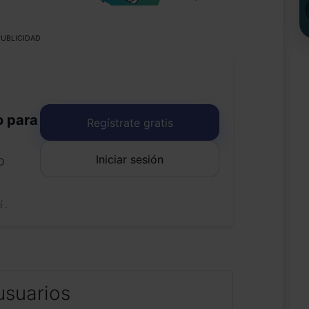
UBLICIDAD
o para
Regístrate gratis
Iniciar sesión
o
uí
.
usuarios