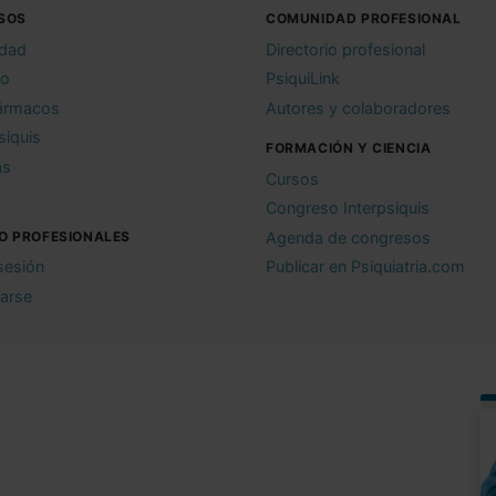
SOS
COMUNIDAD PROFESIONAL
idad
Directorio profesional
io
PsiquiLink
ármacos
Autores y colaboradores
siquis
FORMACIÓN Y CIENCIA
as
Cursos
Congreso Interpsiquis
O PROFESIONALES
Agenda de congresos
 sesión
Publicar en Psiquiatria.com
rarse