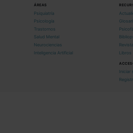
ÁREAS
RECUR
Psiquiatría
Actual
Psicología
Glosar
Trastornos
Psicof
Salud Mental
Bibliop
Neurociencias
Revist
Inteligencia Artificial
Libros
ACCES
Iniciar
Regist