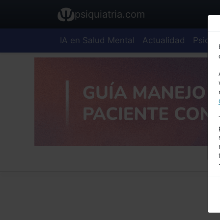
psiquiatria.com
IA en Salud Mental
Actualidad
Psiquia
E
A