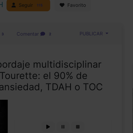
H
Seguir
Favorito
115
PUBLICAR
Comentar
3
2
ordaje multidisciplinar
Tourette: el 90% de
 ansiedad, TDAH o TOC