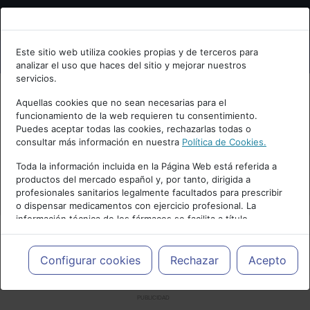
Bienvenid@ a psiquiatria.com
Este sitio web utiliza cookies propias y de terceros para
analizar el uso que haces del sitio y mejorar nuestros
Escribe tu Email
servicios.
Aquellas cookies que no sean necesarias para el
funcionamiento de la web requieren tu consentimiento.
Accede o regístrate con tu email.
Puedes aceptar todas las cookies, rechazarlas todas o
consultar más información en nuestra
Política de Cookies.
Toda la información incluida en la Página Web está referida a
productos del mercado español y, por tanto, dirigida a
Cancelar
profesionales sanitarios legalmente facultados para prescribir
o dispensar medicamentos con ejercicio profesional. La
información técnica de los fármacos se facilita a título
meramente informativo, siendo responsabilidad de los
profesionales facultados prescribir medicamentos y decidir, en
cada caso concreto, el tratamiento más adecuado a las
Configurar cookies
Rechazar
Acepto
necesidades del paciente.
PUBLICIDAD