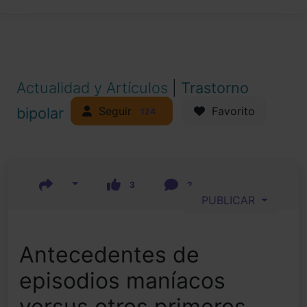
Actualidad y Artículos
|
Trastorno
Seguir
bipolar
Favorito
124
3
2
PUBLICAR
Antecedentes de
episodios maníacos
versus otros primeros