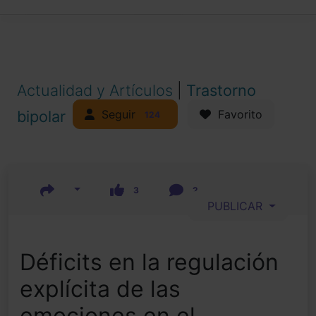
Actualidad y Artículos
|
Trastorno
Seguir
bipolar
Favorito
124
3
2
PUBLICAR
Déficits en la regulación
explícita de las
emociones en el