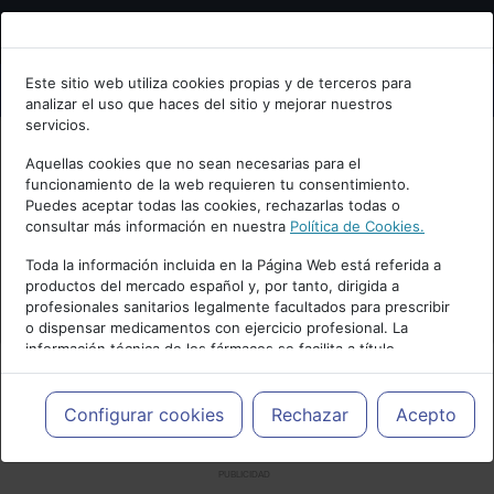
Bienvenid@ a psiquiatria.com
Este sitio web utiliza cookies propias y de terceros para
analizar el uso que haces del sitio y mejorar nuestros
Escribe tu Email
servicios.
Aquellas cookies que no sean necesarias para el
funcionamiento de la web requieren tu consentimiento.
Accede o regístrate con tu email.
Puedes aceptar todas las cookies, rechazarlas todas o
consultar más información en nuestra
Política de Cookies.
Toda la información incluida en la Página Web está referida a
productos del mercado español y, por tanto, dirigida a
Cancelar
profesionales sanitarios legalmente facultados para prescribir
o dispensar medicamentos con ejercicio profesional. La
información técnica de los fármacos se facilita a título
meramente informativo, siendo responsabilidad de los
profesionales facultados prescribir medicamentos y decidir, en
cada caso concreto, el tratamiento más adecuado a las
Configurar cookies
Rechazar
Acepto
necesidades del paciente.
PUBLICIDAD