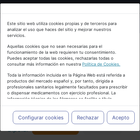
Bienvenid@ a psiquiatria.com
Este sitio web utiliza cookies propias y de terceros para
analizar el uso que haces del sitio y mejorar nuestros
Escribe tu Email
servicios.
Aquellas cookies que no sean necesarias para el
funcionamiento de la web requieren tu consentimiento.
Accede o regístrate con tu email.
Puedes aceptar todas las cookies, rechazarlas todas o
consultar más información en nuestra
Política de Cookies.
PUBLICIDAD
Toda la información incluida en la Página Web está referida a
productos del mercado español y, por tanto, dirigida a
Cancelar
profesionales sanitarios legalmente facultados para prescribir
o dispensar medicamentos con ejercicio profesional. La
información técnica de los fármacos se facilita a título
meramente informativo, siendo responsabilidad de los
profesionales facultados prescribir medicamentos y decidir, en
Actualidad y Artículos
|
Trastorno
cada caso concreto, el tratamiento más adecuado a las
Configurar cookies
Rechazar
Acepto
necesidades del paciente.
Seguir
bipolar
Favorito
124