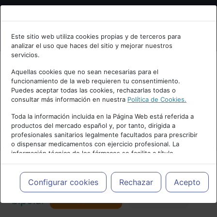
Bienvenid@ a psiquiatria.com
Este sitio web utiliza cookies propias y de terceros para
analizar el uso que haces del sitio y mejorar nuestros
Escribe tu Email
servicios.
Aquellas cookies que no sean necesarias para el
funcionamiento de la web requieren tu consentimiento.
Accede o regístrate con tu email.
Puedes aceptar todas las cookies, rechazarlas todas o
consultar más información en nuestra
Política de Cookies.
PUBLICIDAD
Toda la información incluida en la Página Web está referida a
productos del mercado español y, por tanto, dirigida a
Cancelar
profesionales sanitarios legalmente facultados para prescribir
o dispensar medicamentos con ejercicio profesional. La
información técnica de los fármacos se facilita a título
meramente informativo, siendo responsabilidad de los
profesionales facultados prescribir medicamentos y decidir, en
Actualidad y Artículos
|
Trastorno
cada caso concreto, el tratamiento más adecuado a las
Configurar cookies
Rechazar
Acepto
necesidades del paciente.
Seguir
bipolar
Favorito
124