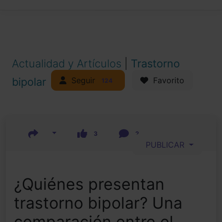
Actualidad y Artículos
|
Trastorno
Seguir
bipolar
Favorito
124
3
2
PUBLICAR
¿Quiénes presentan
trastorno bipolar? Una
comparación entre el