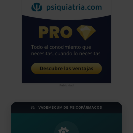
bajo la cronicidad, problema que no tiene
tratamiento especifico solo sintomático,
entender estos procesos puede reducir
mucho el daño y el estrés añadido. La
uniformidad no es sinónimo de una
sociedad mas sana!! Saludos alegres del
neandertal hiperactivo de Sevilla
Jose Luis Frias Pulido
Médico - España
Fecha: 13/05/2025
Publicidad
VADEMÉCUM DE PSICOFÁRMACOS