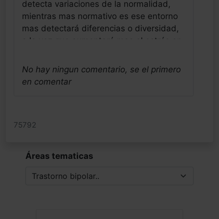
detecta variaciones de la normalidad,
mientras mas normativo es ese entorno
mas detectará diferencias o diversidad,
a la vez que aumentará mas el estrés en
ellos al querer corregir su
comportamiento diferente. Este proceso
No hay ningun comentario, se el primero
va a evolucionar de forma mas visible en
en comentar
ellos y menos visible en ellas y estará en
la base de otros comportamientos
crónicos desajustados (ansiedad,
75792
depresión y trastorno bipolar) y/o
respuestas neuro endocrino inmuno
fisiológicas diferentes (obesidad,
Áreas tematicas
procesos inmuno-mediados como
dermatitis atópica, alergias respiratorias
y digestivas, etc. en definitiva trastornos
de base auto inflamatoria crónica) . En
resumen existe mucha neurodiversidad