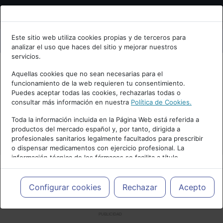
Bienvenid@ a psiquiatria.com
Este sitio web utiliza cookies propias y de terceros para
analizar el uso que haces del sitio y mejorar nuestros
Escribe tu Email
servicios.
Aquellas cookies que no sean necesarias para el
funcionamiento de la web requieren tu consentimiento.
Accede o regístrate con tu email.
Puedes aceptar todas las cookies, rechazarlas todas o
consultar más información en nuestra
Política de Cookies.
Toda la información incluida en la Página Web está referida a
productos del mercado español y, por tanto, dirigida a
Cancelar
profesionales sanitarios legalmente facultados para prescribir
o dispensar medicamentos con ejercicio profesional. La
información técnica de los fármacos se facilita a título
meramente informativo, siendo responsabilidad de los
profesionales facultados prescribir medicamentos y decidir, en
cada caso concreto, el tratamiento más adecuado a las
Configurar cookies
Rechazar
Acepto
necesidades del paciente.
PUBLICIDAD