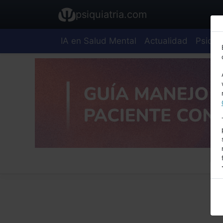
psiquiatria.com
IA en Salud Mental
Actualidad
Psiquia
E
A