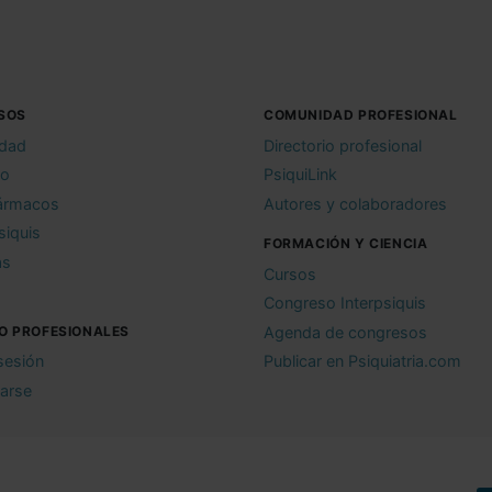
SOS
COMUNIDAD PROFESIONAL
idad
Directorio profesional
io
PsiquiLink
ármacos
Autores y colaboradores
siquis
FORMACIÓN Y CIENCIA
as
Cursos
Congreso Interpsiquis
O PROFESIONALES
Agenda de congresos
 sesión
Publicar en Psiquiatria.com
rarse