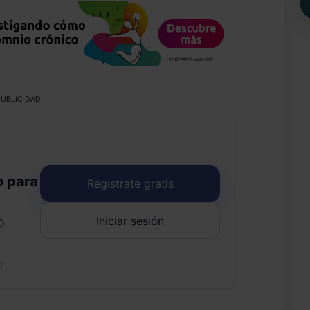
UBLICIDAD
o para
Regístrate gratis
Iniciar sesión
o
uí
.