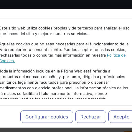
Bienvenid@ a psiquiatria.com
tría
Psicología
Neurociencia
Bienestar
Congreso
Este sitio web utiliza cookies propias y de terceros para analizar el uso
que haces del sitio y mejorar nuestros servicios.
scribe tu Email
Aquellas cookies que no sean necesarias para el funcionamiento de la
web requieren tu consentimiento. Puedes aceptar todas las cookies,
rechazarlas todas o consultar más información en nuestra
Política de
ccede o regístrate con tu email.
Cookies.
Toda la información incluida en la Página Web está referida a
productos del mercado español y, por tanto, dirigida a profesionales
sanitarios legalmente facultados para prescribir o dispensar
Cancelar
medicamentos con ejercicio profesional. La información técnica de los
PUBLICIDAD
fármacos se facilita a título meramente informativo, siendo
responsabilidad de los profesionales facultados prescribir
medicamentos y decidir, en cada caso concreto, el tratamiento más
adecuado a las necesidades del paciente.
Configurar cookies
Rechazar
Acepto