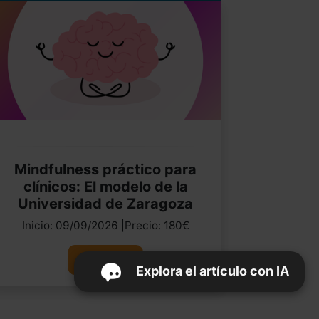
Mindfulness práctico para
clínicos: El modelo de la
Universidad de Zaragoza
Inicio: 09/09/2026 |Precio: 180€
Ver curso
Explora el artículo con IA