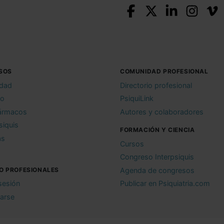
SOS
COMUNIDAD PROFESIONAL
idad
Directorio profesional
io
PsiquiLink
ármacos
Autores y colaboradores
siquis
FORMACIÓN Y CIENCIA
as
Cursos
Congreso Interpsiquis
O PROFESIONALES
Agenda de congresos
 sesión
Publicar en Psiquiatria.com
rarse