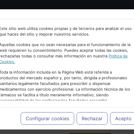
Bienvenid@ a psiquiatria.com
tría
Psicología
Neurociencia
Bienestar
Congreso
Este sitio web utiliza cookies propias y de terceros para analizar el uso
que haces del sitio y mejorar nuestros servicios.
scribe tu Email
Aquellas cookies que no sean necesarias para el funcionamiento de la
web requieren tu consentimiento. Puedes aceptar todas las cookies,
rechazarlas todas o consultar más información en nuestra
Política de
ccede o regístrate con tu email.
Cookies.
Toda la información incluida en la Página Web está referida a
productos del mercado español y, por tanto, dirigida a profesionales
sanitarios legalmente facultados para prescribir o dispensar
Cancelar
medicamentos con ejercicio profesional. La información técnica de los
PUBLICIDAD
fármacos se facilita a título meramente informativo, siendo
responsabilidad de los profesionales facultados prescribir
medicamentos y decidir, en cada caso concreto, el tratamiento más
adecuado a las necesidades del paciente.
Configurar cookies
Rechazar
Acepto