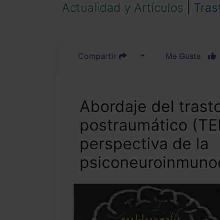
Actualidad y Artículos
|
Tras
Compartir
Me Gusta
Abordaje del trast
postraumático (TE
perspectiva de la
psiconeuroinmunoe