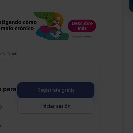
UBLICIDAD
o para
Regístrate gratis
Iniciar sesión
o
uí
.