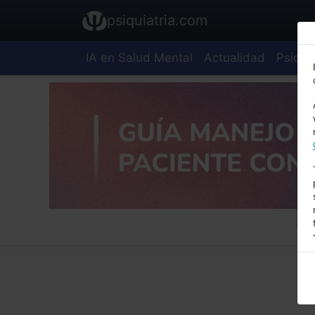
psiquiatria.com
IA en Salud Mental
Actualidad
Psiquia
E
A