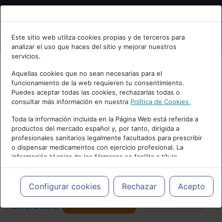
Bienvenid@ a psiquiatria.com
Este sitio web utiliza cookies propias y de terceros para
analizar el uso que haces del sitio y mejorar nuestros
Escribe tu Email
servicios.
Aquellas cookies que no sean necesarias para el
funcionamiento de la web requieren tu consentimiento.
Accede o regístrate con tu email.
Puedes aceptar todas las cookies, rechazarlas todas o
consultar más información en nuestra
Política de Cookies.
PUBLICIDAD
Toda la información incluida en la Página Web está referida a
productos del mercado español y, por tanto, dirigida a
Cancelar
profesionales sanitarios legalmente facultados para prescribir
o dispensar medicamentos con ejercicio profesional. La
información técnica de los fármacos se facilita a título
meramente informativo, siendo responsabilidad de los
profesionales facultados prescribir medicamentos y decidir, en
Actualidad y Artículos
|
Trastornos de
cada caso concreto, el tratamiento más adecuado a las
Configurar cookies
Rechazar
Acepto
necesidades del paciente.
Seguir
ansiedad
Favorito
157