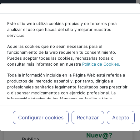
Este sitio web utiliza cookies propias y de terceros para
analizar el uso que haces del sitio y mejorar nuestros
servicios.
Aquellas cookies que no sean necesarias para el
funcionamiento de la web requieren tu consentimiento.
Puedes aceptar todas las cookies, rechazarlas todas o
consultar más información en nuestra
Política de Cookies.
Toda la información incluida en la Página Web está referida a
PUBLICIDAD
productos del mercado español y, por tanto, dirigida a
profesionales sanitarios legalmente facultados para prescribir
o dispensar medicamentos con ejercicio profesional. La
información técnica de los fármacos se facilita a título
meramente informativo, siendo responsabilidad de los
profesionales facultados prescribir medicamentos y decidir, en
cada caso concreto, el tratamiento más adecuado a las
Configurar cookies
Rechazar
Acepto
necesidades del paciente.
Publica
¿Eres
Nuev@?
Publica,