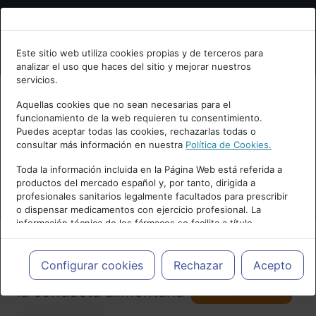
Bienvenid@ a psiquiatria.com
Este sitio web utiliza cookies propias y de terceros para
analizar el uso que haces del sitio y mejorar nuestros
Escribe tu Email
servicios.
Aquellas cookies que no sean necesarias para el
funcionamiento de la web requieren tu consentimiento.
Accede o regístrate con tu email.
Puedes aceptar todas las cookies, rechazarlas todas o
consultar más información en nuestra
Política de Cookies.
PUBLICIDAD
Toda la información incluida en la Página Web está referida a
productos del mercado español y, por tanto, dirigida a
Cancelar
profesionales sanitarios legalmente facultados para prescribir
o dispensar medicamentos con ejercicio profesional. La
información técnica de los fármacos se facilita a título
meramente informativo, siendo responsabilidad de los
profesionales facultados prescribir medicamentos y decidir, en
Actualidad y Artículos
|
Trastornos de
cada caso concreto, el tratamiento más adecuado a las
Configurar cookies
Rechazar
Acepto
necesidades del paciente.
Seguir
la conducta alimentaria
98