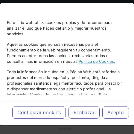
Bienvenid@ a psiquiatria.com
Este sitio web utiliza cookies propias y de terceros para
analizar el uso que haces del sitio y mejorar nuestros
Escribe tu Email
servicios.
Aquellas cookies que no sean necesarias para el
funcionamiento de la web requieren tu consentimiento.
Accede o regístrate con tu email.
Puedes aceptar todas las cookies, rechazarlas todas o
consultar más información en nuestra
Política de Cookies.
Toda la información incluida en la Página Web está referida a
productos del mercado español y, por tanto, dirigida a
Cancelar
profesionales sanitarios legalmente facultados para prescribir
o dispensar medicamentos con ejercicio profesional. La
información técnica de los fármacos se facilita a título
meramente informativo, siendo responsabilidad de los
profesionales facultados prescribir medicamentos y decidir, en
cada caso concreto, el tratamiento más adecuado a las
Configurar cookies
Rechazar
Acepto
necesidades del paciente.
PUBLICIDAD