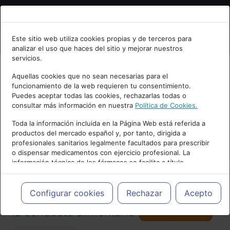
Bienvenid@ a psiquiatria.com
Este sitio web utiliza cookies propias y de terceros para
analizar el uso que haces del sitio y mejorar nuestros
Escribe tu Email
servicios.
Aquellas cookies que no sean necesarias para el
funcionamiento de la web requieren tu consentimiento.
Accede o regístrate con tu email.
Puedes aceptar todas las cookies, rechazarlas todas o
consultar más información en nuestra
Política de Cookies.
PUBLICIDAD
Toda la información incluida en la Página Web está referida a
productos del mercado español y, por tanto, dirigida a
Cancelar
profesionales sanitarios legalmente facultados para prescribir
o dispensar medicamentos con ejercicio profesional. La
información técnica de los fármacos se facilita a título
meramente informativo, siendo responsabilidad de los
profesionales facultados prescribir medicamentos y decidir, en
Actualidad y Artículos
|
Trastornos de
cada caso concreto, el tratamiento más adecuado a las
Configurar cookies
Rechazar
Acepto
necesidades del paciente.
Seguir
la conducta alimentaria
98