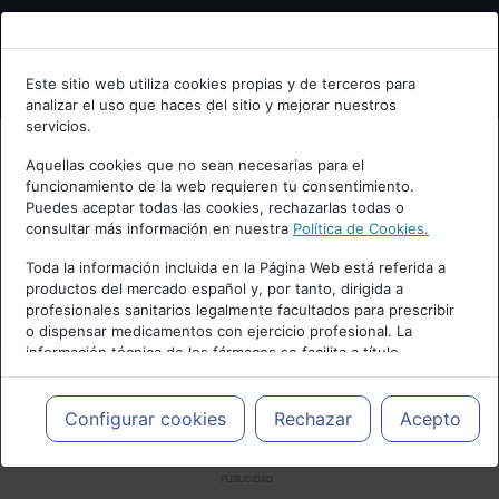
Bienvenid@ a psiquiatria.com
Este sitio web utiliza cookies propias y de terceros para
analizar el uso que haces del sitio y mejorar nuestros
Escribe tu Email
servicios.
Aquellas cookies que no sean necesarias para el
funcionamiento de la web requieren tu consentimiento.
Accede o regístrate con tu email.
Puedes aceptar todas las cookies, rechazarlas todas o
consultar más información en nuestra
Política de Cookies.
Toda la información incluida en la Página Web está referida a
productos del mercado español y, por tanto, dirigida a
Cancelar
profesionales sanitarios legalmente facultados para prescribir
o dispensar medicamentos con ejercicio profesional. La
información técnica de los fármacos se facilita a título
meramente informativo, siendo responsabilidad de los
profesionales facultados prescribir medicamentos y decidir, en
cada caso concreto, el tratamiento más adecuado a las
Configurar cookies
Rechazar
Acepto
necesidades del paciente.
PUBLICIDAD