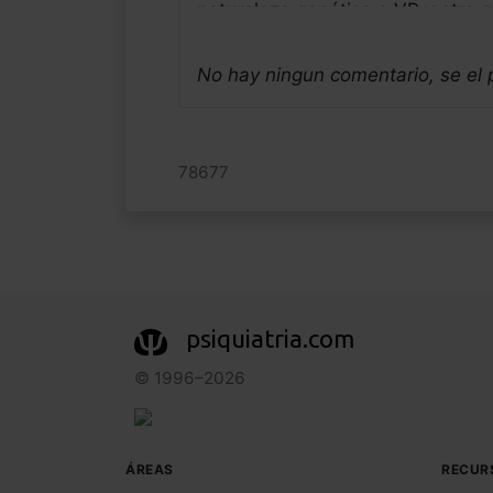
naturaleza genética o VB y otro 
Tenemos otra ocasión para mejor
aprovecharemos como sociedad y
No hay ningun comentario, se el
Saludos alegres del neandertal hi
Jose Luis Frias Pulido
Médico - España
78677
Fecha: 18/11/2025
psiquiatria.com
© 1996–2026
ÁREAS
RECUR