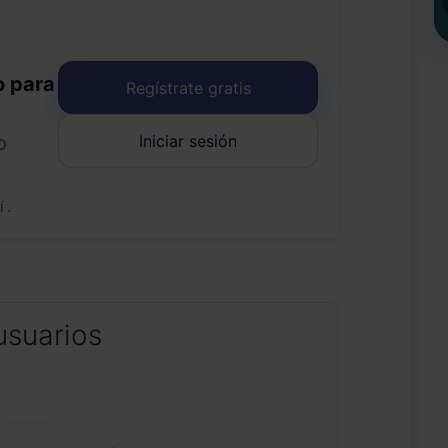
o para
Regístrate gratis
Iniciar sesión
o
uí
.
usuarios