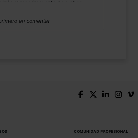
quizás el mas frecuente de ambos.
ar como entender y afrontar la CH. La
 Ciencia o seguiremos parcheandola??
 primero en comentar
peractivo de Sevilla.
SOS
COMUNIDAD PROFESIONAL