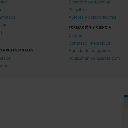
idad
Directorio profesional
io
PsiquiLink
ármacos
Autores y colaboradores
siquis
FORMACIÓN Y CIENCIA
as
Cursos
Congreso Interpsiquis
O PROFESIONALES
Agenda de congresos
 sesión
Publicar en Psiquiatria.com
rarse