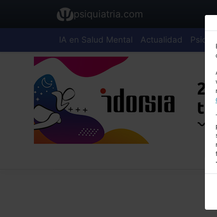
psiquiatria.com
IA en Salud Mental
Actualidad
Psiquia
E
A