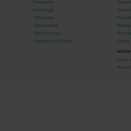
Psiquiatría
Actual
Psicología
Glosar
Trastornos
Psicof
Salud Mental
Bibliop
Neurociencias
Revist
Inteligencia Artificial
Libros
ACCES
Iniciar
Regist