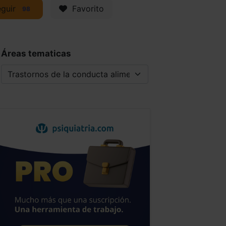
guir
Favorito
98
Áreas tematicas