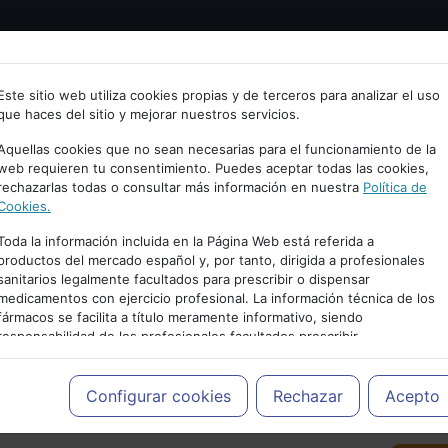
Bienvenid@ a psiquiatria.com
tría
Psicología
Neurociencia
Bienestar
Congreso
Este sitio web utiliza cookies propias y de terceros para analizar el uso
que haces del sitio y mejorar nuestros servicios.
scribe tu Email
Aquellas cookies que no sean necesarias para el funcionamiento de la
web requieren tu consentimiento. Puedes aceptar todas las cookies,
rechazarlas todas o consultar más información en nuestra
Política de
ccede o regístrate con tu email.
Cookies.
Toda la información incluida en la Página Web está referida a
productos del mercado español y, por tanto, dirigida a profesionales
sanitarios legalmente facultados para prescribir o dispensar
Cancelar
medicamentos con ejercicio profesional. La información técnica de los
PUBLICIDAD
fármacos se facilita a título meramente informativo, siendo
responsabilidad de los profesionales facultados prescribir
medicamentos y decidir, en cada caso concreto, el tratamiento más
adecuado a las necesidades del paciente.
Configurar cookies
Rechazar
Acepto