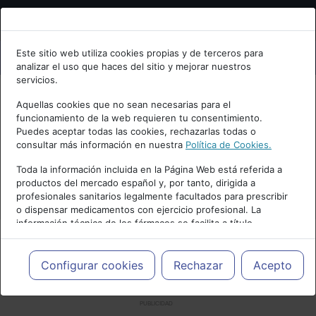
Bienvenid@ a psiquiatria.com
Este sitio web utiliza cookies propias y de terceros para
analizar el uso que haces del sitio y mejorar nuestros
Escribe tu Email
servicios.
Aquellas cookies que no sean necesarias para el
funcionamiento de la web requieren tu consentimiento.
Accede o regístrate con tu email.
Puedes aceptar todas las cookies, rechazarlas todas o
consultar más información en nuestra
Política de Cookies.
Toda la información incluida en la Página Web está referida a
productos del mercado español y, por tanto, dirigida a
Cancelar
profesionales sanitarios legalmente facultados para prescribir
o dispensar medicamentos con ejercicio profesional. La
información técnica de los fármacos se facilita a título
meramente informativo, siendo responsabilidad de los
profesionales facultados prescribir medicamentos y decidir, en
cada caso concreto, el tratamiento más adecuado a las
Configurar cookies
Rechazar
Acepto
necesidades del paciente.
PUBLICIDAD