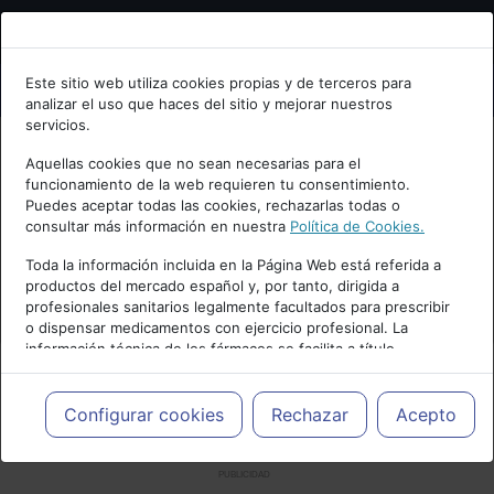
Bienvenid@ a psiquiatria.com
Este sitio web utiliza cookies propias y de terceros para
analizar el uso que haces del sitio y mejorar nuestros
Escribe tu Email
servicios.
Aquellas cookies que no sean necesarias para el
funcionamiento de la web requieren tu consentimiento.
Accede o regístrate con tu email.
Puedes aceptar todas las cookies, rechazarlas todas o
consultar más información en nuestra
Política de Cookies.
Toda la información incluida en la Página Web está referida a
productos del mercado español y, por tanto, dirigida a
Cancelar
profesionales sanitarios legalmente facultados para prescribir
o dispensar medicamentos con ejercicio profesional. La
información técnica de los fármacos se facilita a título
meramente informativo, siendo responsabilidad de los
profesionales facultados prescribir medicamentos y decidir, en
cada caso concreto, el tratamiento más adecuado a las
Configurar cookies
Rechazar
Acepto
necesidades del paciente.
PUBLICIDAD