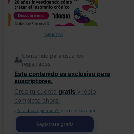
PUBLICIDAD
Contenido para usuarios
registrados
Este contenido es exclusivo para
suscriptores.
Crea tu cuenta
gratis
y léelo
completo ahora.
¿Ya estás registrado?
Inicia sesión aquí
.
Regístrate gratis