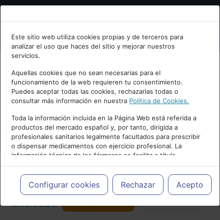
Bienvenid@ a psiquiatria.com
Este sitio web utiliza cookies propias y de terceros para
analizar el uso que haces del sitio y mejorar nuestros
Escribe tu Email
servicios.
Aquellas cookies que no sean necesarias para el
funcionamiento de la web requieren tu consentimiento.
Accede o regístrate con tu email.
Puedes aceptar todas las cookies, rechazarlas todas o
consultar más información en nuestra
Política de Cookies.
PUBLICIDAD
Toda la información incluida en la Página Web está referida a
productos del mercado español y, por tanto, dirigida a
Cancelar
profesionales sanitarios legalmente facultados para prescribir
o dispensar medicamentos con ejercicio profesional. La
información técnica de los fármacos se facilita a título
meramente informativo, siendo responsabilidad de los
profesionales facultados prescribir medicamentos y decidir, en
Actualidad y Artículos
|
Trastornos de
cada caso concreto, el tratamiento más adecuado a las
Configurar cookies
Rechazar
Acepto
necesidades del paciente.
Seguir
ansiedad
Favorito
157