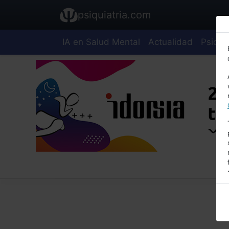
psiquiatria.com
IA en Salud Mental
Actualidad
Psiquia
E
A