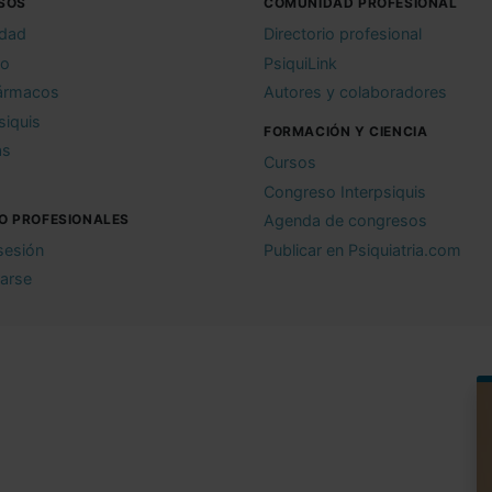
SOS
COMUNIDAD PROFESIONAL
idad
Directorio profesional
io
PsiquiLink
ármacos
Autores y colaboradores
siquis
FORMACIÓN Y CIENCIA
as
Cursos
Congreso Interpsiquis
O PROFESIONALES
Agenda de congresos
 sesión
Publicar en Psiquiatria.com
rarse