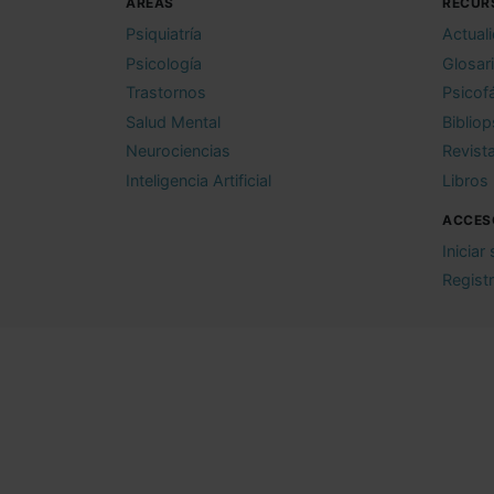
ÁREAS
RECUR
Psiquiatría
Actual
Psicología
Glosar
Trastornos
Psicof
Salud Mental
Bibliop
Neurociencias
Revist
Inteligencia Artificial
Libros
ACCES
Iniciar
Regist