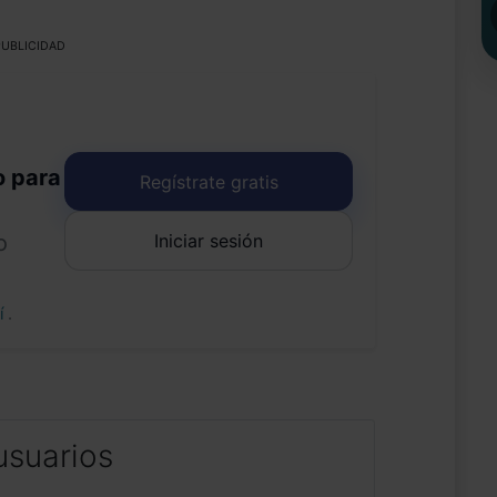
UBLICIDAD
o para
Regístrate gratis
Iniciar sesión
o
uí
.
usuarios