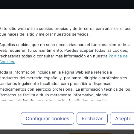
Bienvenid@ a psiquiatria.com
tría
Psicología
Neurociencia
Bienestar
Congreso
Este sitio web utiliza cookies propias y de terceros para analizar el uso
que haces del sitio y mejorar nuestros servicios.
scribe tu Email
Aquellas cookies que no sean necesarias para el funcionamiento de la
web requieren tu consentimiento. Puedes aceptar todas las cookies,
rechazarlas todas o consultar más información en nuestra
Política de
ccede o regístrate con tu email.
Cookies.
Toda la información incluida en la Página Web está referida a
productos del mercado español y, por tanto, dirigida a profesionales
sanitarios legalmente facultados para prescribir o dispensar
Cancelar
medicamentos con ejercicio profesional. La información técnica de los
PUBLICIDAD
fármacos se facilita a título meramente informativo, siendo
responsabilidad de los profesionales facultados prescribir
medicamentos y decidir, en cada caso concreto, el tratamiento más
adecuado a las necesidades del paciente.
Configurar cookies
Rechazar
Acepto