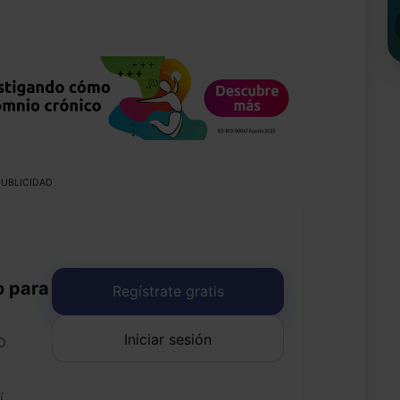
UBLICIDAD
o para
Regístrate gratis
Iniciar sesión
o
uí
.