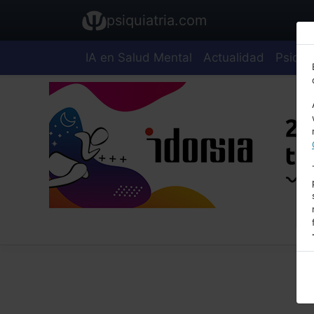
psiquiatria.com
IA en Salud Mental
Actualidad
Psiquia
E
A