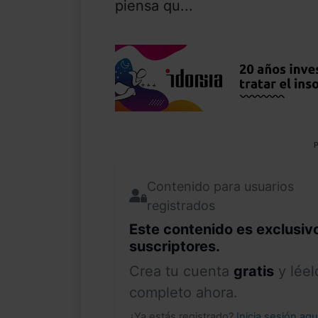
piensa qu...
P
Contenido para usuarios
registrados
Este contenido es exclusiv
suscriptores.
Crea tu cuenta
gratis
y léel
completo ahora.
¿Ya estás registrado?
Inicia sesión aq