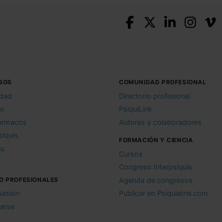
SOS
COMUNIDAD PROFESIONAL
idad
Directorio profesional
io
PsiquiLink
ármacos
Autores y colaboradores
siquis
FORMACIÓN Y CIENCIA
as
Cursos
Congreso Interpsiquis
O PROFESIONALES
Agenda de congresos
 sesión
Publicar en Psiquiatria.com
rarse