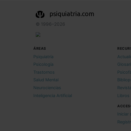
psiquiatria.com
© 1996–2026
ÁREAS
RECUR
Psiquiatría
Actual
Psicología
Glosar
Trastornos
Psicof
Salud Mental
Bibliop
Neurociencias
Revist
Inteligencia Artificial
Libros
ACCES
Iniciar
Regist