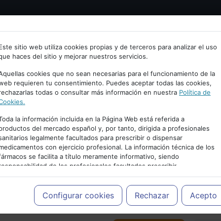
Bienvenid@ a psiquiatria.com
tría
Psicología
Neurociencia
Bienestar
Congreso
Este sitio web utiliza cookies propias y de terceros para analizar el uso
que haces del sitio y mejorar nuestros servicios.
scribe tu Email
Aquellas cookies que no sean necesarias para el funcionamiento de la
web requieren tu consentimiento. Puedes aceptar todas las cookies,
rechazarlas todas o consultar más información en nuestra
Política de
ccede o regístrate con tu email.
Cookies.
Toda la información incluida en la Página Web está referida a
productos del mercado español y, por tanto, dirigida a profesionales
sanitarios legalmente facultados para prescribir o dispensar
Cancelar
medicamentos con ejercicio profesional. La información técnica de los
PUBLICIDAD
fármacos se facilita a título meramente informativo, siendo
responsabilidad de los profesionales facultados prescribir
medicamentos y decidir, en cada caso concreto, el tratamiento más
adecuado a las necesidades del paciente.
Configurar cookies
Rechazar
Acepto