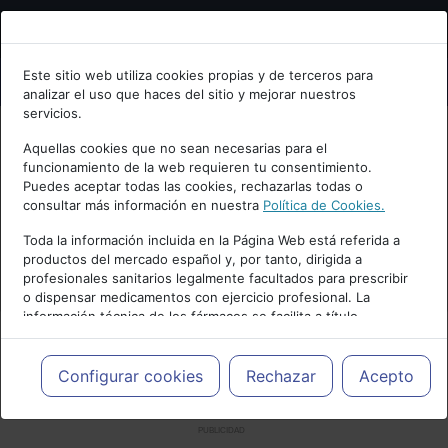
Bienvenid@ a psiquiatria.com
Este sitio web utiliza cookies propias y de terceros para
analizar el uso que haces del sitio y mejorar nuestros
Escribe tu Email
servicios.
Aquellas cookies que no sean necesarias para el
funcionamiento de la web requieren tu consentimiento.
Accede o regístrate con tu email.
Puedes aceptar todas las cookies, rechazarlas todas o
consultar más información en nuestra
Política de Cookies.
Toda la información incluida en la Página Web está referida a
productos del mercado español y, por tanto, dirigida a
Cancelar
profesionales sanitarios legalmente facultados para prescribir
o dispensar medicamentos con ejercicio profesional. La
información técnica de los fármacos se facilita a título
meramente informativo, siendo responsabilidad de los
profesionales facultados prescribir medicamentos y decidir, en
cada caso concreto, el tratamiento más adecuado a las
Configurar cookies
Rechazar
Acepto
necesidades del paciente.
PUBLICIDAD