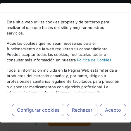
Bienvenid@ a psiquiatria.com
Este sitio web utiliza cookies propias y de terceros para
analizar el uso que haces del sitio y mejorar nuestros
Escribe tu Email
servicios.
Aquellas cookies que no sean necesarias para el
funcionamiento de la web requieren tu consentimiento.
Accede o regístrate con tu email.
Puedes aceptar todas las cookies, rechazarlas todas o
consultar más información en nuestra
Política de Cookies.
PUBLICIDAD
Toda la información incluida en la Página Web está referida a
productos del mercado español y, por tanto, dirigida a
Cancelar
profesionales sanitarios legalmente facultados para prescribir
o dispensar medicamentos con ejercicio profesional. La
información técnica de los fármacos se facilita a título
meramente informativo, siendo responsabilidad de los
profesionales facultados prescribir medicamentos y decidir, en
Actualidad y Artículos
|
Trastornos del
cada caso concreto, el tratamiento más adecuado a las
Configurar cookies
Rechazar
Acepto
necesidades del paciente.
Seguir
sueño-vigilia
101