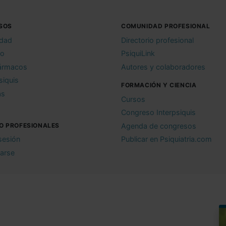
SOS
COMUNIDAD PROFESIONAL
idad
Directorio profesional
io
PsiquiLink
ármacos
Autores y colaboradores
siquis
FORMACIÓN Y CIENCIA
as
Cursos
Congreso Interpsiquis
O PROFESIONALES
Agenda de congresos
 sesión
Publicar en Psiquiatria.com
rarse