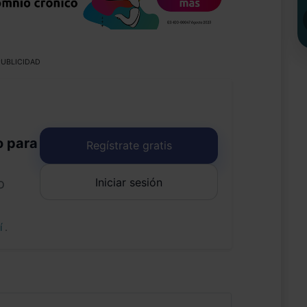
UBLICIDAD
o para
Regístrate gratis
Iniciar sesión
o
uí
.