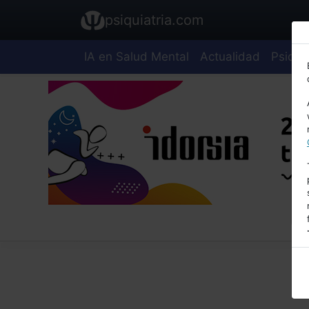
psiquiatria.com
IA en Salud Mental
Actualidad
Psiquia
E
A