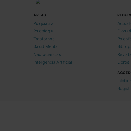
ÁREAS
RECUR
Psiquiatría
Actual
Psicología
Glosar
Trastornos
Psicof
Salud Mental
Bibliop
Neurociencias
Revist
Inteligencia Artificial
Libros
ACCES
Iniciar
Regist