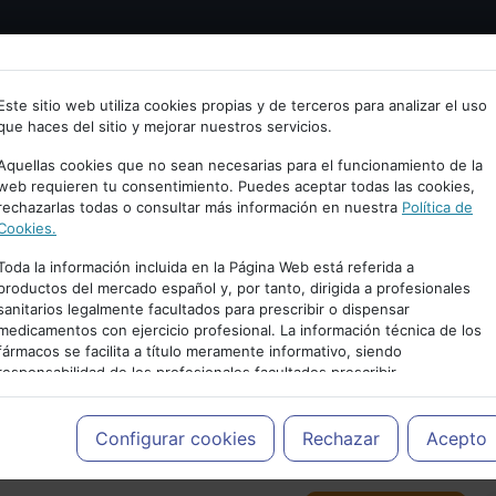
Bienvenid@ a psiquiatria.com
tría
Psicología
Neurociencia
Bienestar
Congreso
Este sitio web utiliza cookies propias y de terceros para analizar el uso
que haces del sitio y mejorar nuestros servicios.
scribe tu Email
Aquellas cookies que no sean necesarias para el funcionamiento de la
web requieren tu consentimiento. Puedes aceptar todas las cookies,
rechazarlas todas o consultar más información en nuestra
Política de
ccede o regístrate con tu email.
Cookies.
Toda la información incluida en la Página Web está referida a
productos del mercado español y, por tanto, dirigida a profesionales
sanitarios legalmente facultados para prescribir o dispensar
Cancelar
medicamentos con ejercicio profesional. La información técnica de los
PUBLICIDAD
fármacos se facilita a título meramente informativo, siendo
responsabilidad de los profesionales facultados prescribir
medicamentos y decidir, en cada caso concreto, el tratamiento más
adecuado a las necesidades del paciente.
Configurar cookies
Rechazar
Acepto