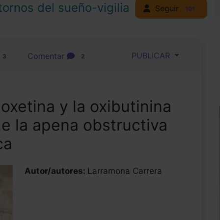
tornos del sueño-vigilia
Seguir
101
PUBLICAR
Comentar
3
2
oxetina y la oxibutinina
de la apena obstructiva
ca
Autor/autores:
Larramona Carrera