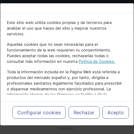
Bienvenid@ a psiquiatria.com
Este sitio web utiliza cookies propias y de terceros para
analizar el uso que haces del sitio y mejorar nuestros
Escribe tu Email
servicios.
Aquellas cookies que no sean necesarias para el
funcionamiento de la web requieren tu consentimiento.
Accede o regístrate con tu email.
Puedes aceptar todas las cookies, rechazarlas todas o
consultar más información en nuestra
Política de Cookies.
Toda la información incluida en la Página Web está referida a
productos del mercado español y, por tanto, dirigida a
Cancelar
profesionales sanitarios legalmente facultados para prescribir
o dispensar medicamentos con ejercicio profesional. La
información técnica de los fármacos se facilita a título
meramente informativo, siendo responsabilidad de los
profesionales facultados prescribir medicamentos y decidir, en
cada caso concreto, el tratamiento más adecuado a las
Configurar cookies
Rechazar
Acepto
necesidades del paciente.
PUBLICIDAD