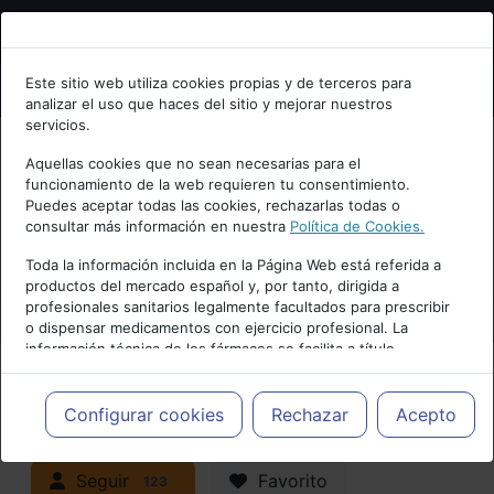
Bienvenid@ a psiquiatria.com
Este sitio web utiliza cookies propias y de terceros para
analizar el uso que haces del sitio y mejorar nuestros
Escribe tu Email
servicios.
Aquellas cookies que no sean necesarias para el
funcionamiento de la web requieren tu consentimiento.
Accede o regístrate con tu email.
Puedes aceptar todas las cookies, rechazarlas todas o
consultar más información en nuestra
Política de Cookies.
PUBLICIDAD
Toda la información incluida en la Página Web está referida a
productos del mercado español y, por tanto, dirigida a
Cancelar
profesionales sanitarios legalmente facultados para prescribir
o dispensar medicamentos con ejercicio profesional. La
información técnica de los fármacos se facilita a título
meramente informativo, siendo responsabilidad de los
profesionales facultados prescribir medicamentos y decidir, en
Actualidad y Artículos
|
Trastornos de
cada caso concreto, el tratamiento más adecuado a las
Configurar cookies
Rechazar
Acepto
necesidades del paciente.
la infancia y adolescencia
Seguir
Favorito
123