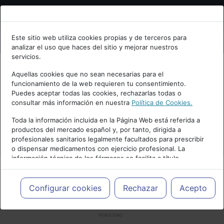
Bienvenid@ a psiquiatria.com
Este sitio web utiliza cookies propias y de terceros para
analizar el uso que haces del sitio y mejorar nuestros
Escribe tu Email
servicios.
Aquellas cookies que no sean necesarias para el
funcionamiento de la web requieren tu consentimiento.
Accede o regístrate con tu email.
Puedes aceptar todas las cookies, rechazarlas todas o
consultar más información en nuestra
Política de Cookies.
Toda la información incluida en la Página Web está referida a
productos del mercado español y, por tanto, dirigida a
Cancelar
profesionales sanitarios legalmente facultados para prescribir
o dispensar medicamentos con ejercicio profesional. La
información técnica de los fármacos se facilita a título
meramente informativo, siendo responsabilidad de los
profesionales facultados prescribir medicamentos y decidir, en
cada caso concreto, el tratamiento más adecuado a las
Configurar cookies
Rechazar
Acepto
necesidades del paciente.
PUBLICIDAD