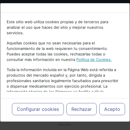
Bienvenid@ a psiquiatria.com
Este sitio web utiliza cookies propias y de terceros para
analizar el uso que haces del sitio y mejorar nuestros
Escribe tu Email
servicios.
Aquellas cookies que no sean necesarias para el
funcionamiento de la web requieren tu consentimiento.
Accede o regístrate con tu email.
Puedes aceptar todas las cookies, rechazarlas todas o
consultar más información en nuestra
Política de Cookies.
Toda la información incluida en la Página Web está referida a
productos del mercado español y, por tanto, dirigida a
Cancelar
profesionales sanitarios legalmente facultados para prescribir
o dispensar medicamentos con ejercicio profesional. La
información técnica de los fármacos se facilita a título
meramente informativo, siendo responsabilidad de los
profesionales facultados prescribir medicamentos y decidir, en
cada caso concreto, el tratamiento más adecuado a las
Configurar cookies
Rechazar
Acepto
necesidades del paciente.
PUBLICIDAD