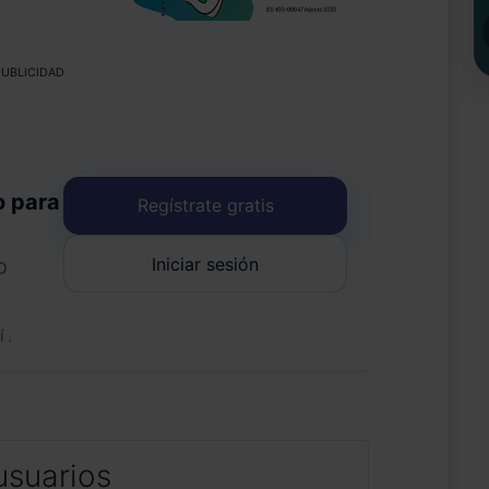
UBLICIDAD
o para
Regístrate gratis
Iniciar sesión
o
uí
.
usuarios