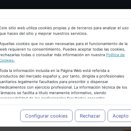
Bienvenid@ a psiquiatria.com
tría
Psicología
Neurociencia
Bienestar
Congreso
Este sitio web utiliza cookies propias y de terceros para analizar el uso
que haces del sitio y mejorar nuestros servicios.
scribe tu Email
Aquellas cookies que no sean necesarias para el funcionamiento de la
web requieren tu consentimiento. Puedes aceptar todas las cookies,
rechazarlas todas o consultar más información en nuestra
Política de
ccede o regístrate con tu email.
Cookies.
Toda la información incluida en la Página Web está referida a
productos del mercado español y, por tanto, dirigida a profesionales
sanitarios legalmente facultados para prescribir o dispensar
Cancelar
medicamentos con ejercicio profesional. La información técnica de los
PUBLICIDAD
fármacos se facilita a título meramente informativo, siendo
responsabilidad de los profesionales facultados prescribir
medicamentos y decidir, en cada caso concreto, el tratamiento más
adecuado a las necesidades del paciente.
Configurar cookies
Rechazar
Acepto