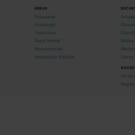
ÁREAS
RECUR
Psiquiatría
Actual
Psicología
Glosar
Trastornos
Psicof
Salud Mental
Bibliop
Neurociencias
Revist
Inteligencia Artificial
Libros
ACCES
Iniciar
Regist