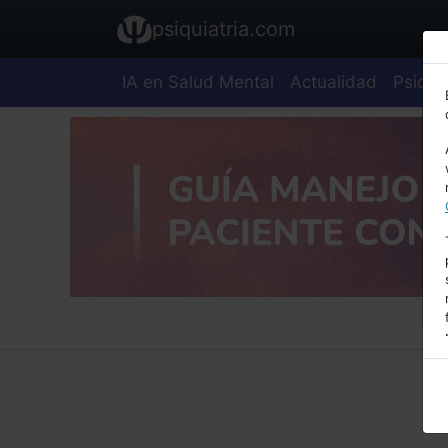
psiquiatria.com
IA en Salud Mental
Actualidad
Psiquia
E
A