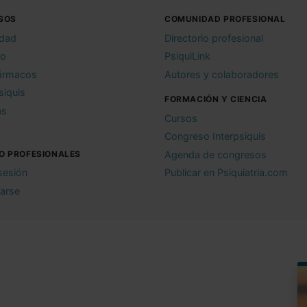
SOS
COMUNIDAD PROFESIONAL
idad
Directorio profesional
io
PsiquiLink
ármacos
Autores y colaboradores
siquis
FORMACIÓN Y CIENCIA
as
Cursos
Congreso Interpsiquis
O PROFESIONALES
Agenda de congresos
 sesión
Publicar en Psiquiatria.com
rarse