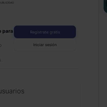
UBLICIDAD
o para
Regístrate gratis
Iniciar sesión
o
uí
.
usuarios