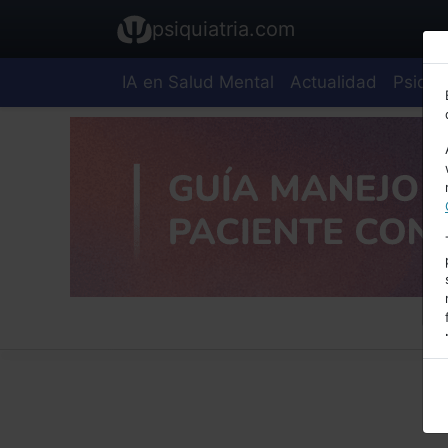
psiquiatria.com
IA en Salud Mental
Actualidad
Psiquia
E
A