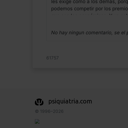
les exige como a los demás, porq
podemos competir por los premi
que son los económicos. Y ya sa
o reparto, que es la famosa pirá
sitio por la regla de nuestro esfu
No hay ningun comentario, se el
totalmnt de acuerdo con el conten
Jose Luis Frias Pulido
Médico - España
61757
Fecha: 15/05/2020
psiquiatria.com
© 1996–2026