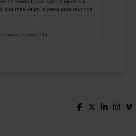
ue en teoría todos somos iguales y
os que mas valen la pena para muchos
bemos el resultado de esa competencia
mide social que nos pone en nuestro
erzo, por lo menos eso se dice. Estoy
 primero en comentar
ido del articulo