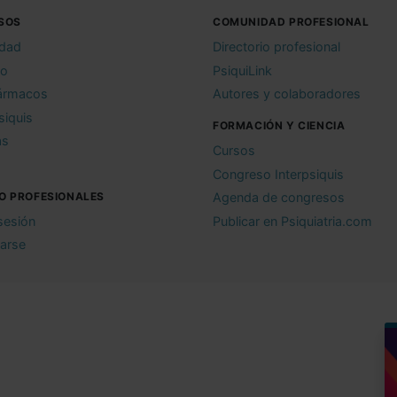
SOS
COMUNIDAD PROFESIONAL
idad
Directorio profesional
io
PsiquiLink
ármacos
Autores y colaboradores
siquis
FORMACIÓN Y CIENCIA
as
Cursos
Congreso Interpsiquis
O PROFESIONALES
Agenda de congresos
 sesión
Publicar en Psiquiatria.com
rarse