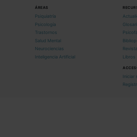
ÁREAS
RECUR
Psiquiatría
Actual
Psicología
Glosar
Trastornos
Psicof
Salud Mental
Bibliop
Neurociencias
Revist
Inteligencia Artificial
Libros
ACCES
Iniciar
Regist