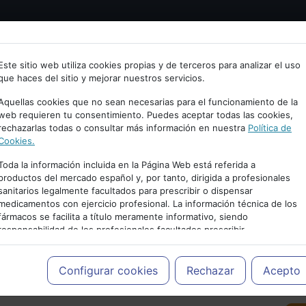
Bienvenid@ a psiquiatria.com
tría
Psicología
Neurociencia
Bienestar
Congreso
Este sitio web utiliza cookies propias y de terceros para analizar el uso
que haces del sitio y mejorar nuestros servicios.
scribe tu Email
Aquellas cookies que no sean necesarias para el funcionamiento de la
web requieren tu consentimiento. Puedes aceptar todas las cookies,
rechazarlas todas o consultar más información en nuestra
Política de
ccede o regístrate con tu email.
Cookies.
Toda la información incluida en la Página Web está referida a
productos del mercado español y, por tanto, dirigida a profesionales
sanitarios legalmente facultados para prescribir o dispensar
Cancelar
medicamentos con ejercicio profesional. La información técnica de los
PUBLICIDAD
fármacos se facilita a título meramente informativo, siendo
responsabilidad de los profesionales facultados prescribir
medicamentos y decidir, en cada caso concreto, el tratamiento más
adecuado a las necesidades del paciente.
Configurar cookies
Rechazar
Acepto