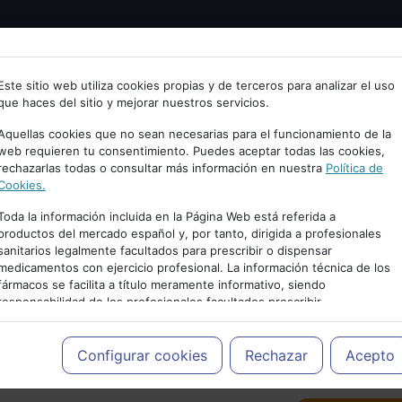
Bienvenid@ a psiquiatria.com
tría
Psicología
Neurociencia
Bienestar
Congreso
Este sitio web utiliza cookies propias y de terceros para analizar el uso
que haces del sitio y mejorar nuestros servicios.
scribe tu Email
Aquellas cookies que no sean necesarias para el funcionamiento de la
web requieren tu consentimiento. Puedes aceptar todas las cookies,
rechazarlas todas o consultar más información en nuestra
Política de
ccede o regístrate con tu email.
Cookies.
Toda la información incluida en la Página Web está referida a
productos del mercado español y, por tanto, dirigida a profesionales
sanitarios legalmente facultados para prescribir o dispensar
Cancelar
medicamentos con ejercicio profesional. La información técnica de los
PUBLICIDAD
fármacos se facilita a título meramente informativo, siendo
responsabilidad de los profesionales facultados prescribir
medicamentos y decidir, en cada caso concreto, el tratamiento más
adecuado a las necesidades del paciente.
Configurar cookies
Rechazar
Acepto