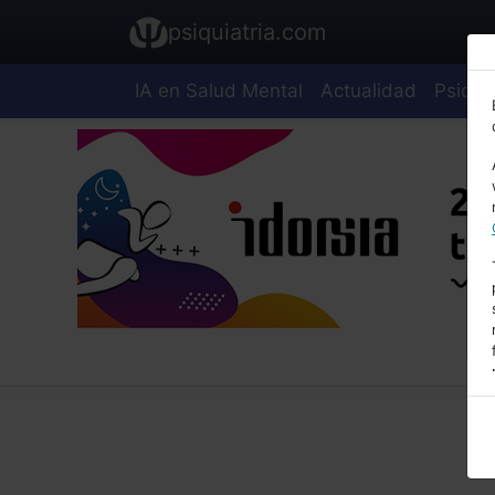
psiquiatria.com
IA en Salud Mental
Actualidad
Psiquia
E
A