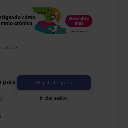
UBLICIDAD
o para
Regístrate gratis
Iniciar sesión
o
uí
.