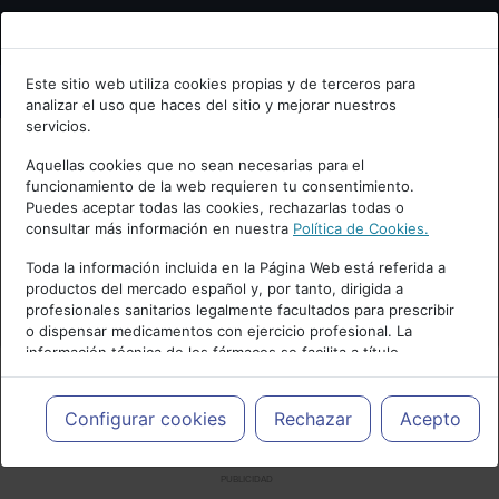
Bienvenid@ a psiquiatria.com
Este sitio web utiliza cookies propias y de terceros para
analizar el uso que haces del sitio y mejorar nuestros
Escribe tu Email
servicios.
Aquellas cookies que no sean necesarias para el
funcionamiento de la web requieren tu consentimiento.
Accede o regístrate con tu email.
Puedes aceptar todas las cookies, rechazarlas todas o
consultar más información en nuestra
Política de Cookies.
Toda la información incluida en la Página Web está referida a
productos del mercado español y, por tanto, dirigida a
Cancelar
profesionales sanitarios legalmente facultados para prescribir
o dispensar medicamentos con ejercicio profesional. La
información técnica de los fármacos se facilita a título
meramente informativo, siendo responsabilidad de los
profesionales facultados prescribir medicamentos y decidir, en
cada caso concreto, el tratamiento más adecuado a las
Configurar cookies
Rechazar
Acepto
necesidades del paciente.
PUBLICIDAD