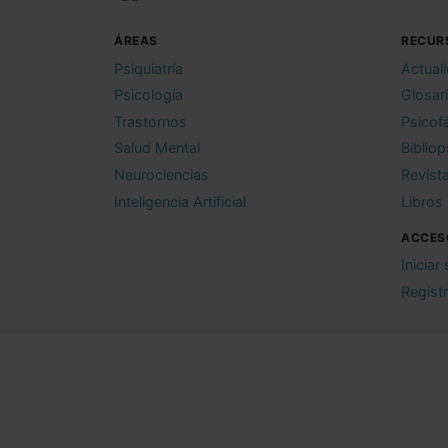
ÁREAS
RECUR
Psiquiatría
Actual
Psicología
Glosar
Trastornos
Psicof
Salud Mental
Bibliop
Neurociencias
Revist
Inteligencia Artificial
Libros
ACCES
Iniciar
Regist