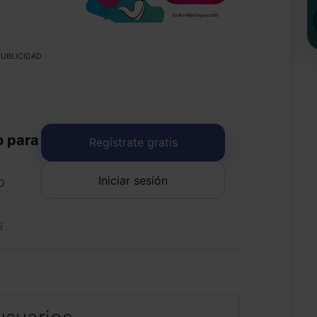
UBLICIDAD
o para
Regístrate gratis
Iniciar sesión
o
uí
.