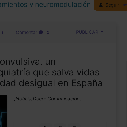
amientos y neuromodulación
Seguir
3
PUBLICAR
Comentar
3
2
convulsiva, un
quiatría que salva vidas
idad desigual en España
,Noticia,Docor Comunicacion,