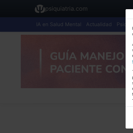
psiquiatria.com
IA en Salud Mental
Actualidad
Psiquia
E
A