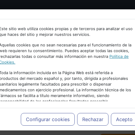
Bienvenid@ a psiquiatria.com
tría
Psicología
Neurociencia
Bienestar
Congreso
Este sitio web utiliza cookies propias y de terceros para analizar el uso
que haces del sitio y mejorar nuestros servicios.
scribe tu Email
Aquellas cookies que no sean necesarias para el funcionamiento de la
web requieren tu consentimiento. Puedes aceptar todas las cookies,
rechazarlas todas o consultar más información en nuestra
Política de
ccede o regístrate con tu email.
Cookies.
Toda la información incluida en la Página Web está referida a
productos del mercado español y, por tanto, dirigida a profesionales
sanitarios legalmente facultados para prescribir o dispensar
Cancelar
medicamentos con ejercicio profesional. La información técnica de los
PUBLICIDAD
fármacos se facilita a título meramente informativo, siendo
responsabilidad de los profesionales facultados prescribir
medicamentos y decidir, en cada caso concreto, el tratamiento más
adecuado a las necesidades del paciente.
Configurar cookies
Rechazar
Acepto