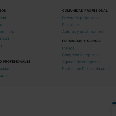
SOS
COMUNIDAD PROFESIONAL
idad
Directorio profesional
io
PsiquiLink
ármacos
Autores y colaboradores
siquis
FORMACIÓN Y CIENCIA
as
Cursos
Congreso Interpsiquis
O PROFESIONALES
Agenda de congresos
 sesión
Publicar en Psiquiatria.com
rarse