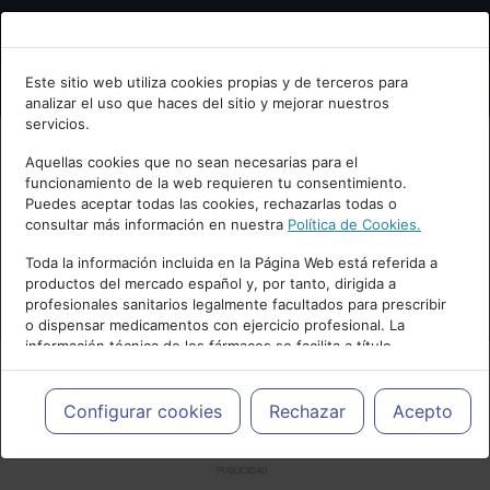
Bienvenid@ a psiquiatria.com
Este sitio web utiliza cookies propias y de terceros para
analizar el uso que haces del sitio y mejorar nuestros
Escribe tu Email
servicios.
Aquellas cookies que no sean necesarias para el
funcionamiento de la web requieren tu consentimiento.
Accede o regístrate con tu email.
Puedes aceptar todas las cookies, rechazarlas todas o
consultar más información en nuestra
Política de Cookies.
Toda la información incluida en la Página Web está referida a
productos del mercado español y, por tanto, dirigida a
Cancelar
profesionales sanitarios legalmente facultados para prescribir
o dispensar medicamentos con ejercicio profesional. La
información técnica de los fármacos se facilita a título
meramente informativo, siendo responsabilidad de los
profesionales facultados prescribir medicamentos y decidir, en
cada caso concreto, el tratamiento más adecuado a las
Configurar cookies
Rechazar
Acepto
necesidades del paciente.
PUBLICIDAD