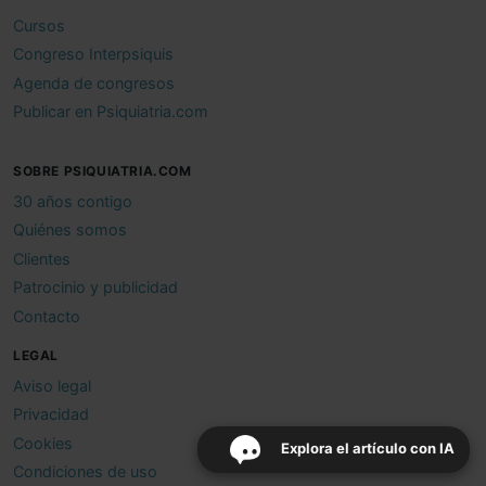
Cursos
Congreso Interpsiquis
Agenda de congresos
Publicar en Psiquiatria.com
SOBRE PSIQUIATRIA.COM
30 años contigo
Quiénes somos
Clientes
Patrocinio y publicidad
Contacto
LEGAL
Aviso legal
Privacidad
Cookies
Explora el artículo con IA
Condiciones de uso